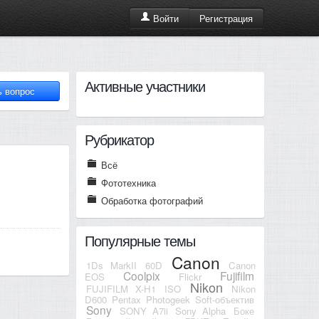
Регистрация
Войти
Активные участники
Рубрикатор
Всё
Фототехника
Обработка фотографий
Популярные темы
Canon
1Ds MarkII
60D
Canon
Coolpix
Fujifilm
EOS
Flickr
Nikon
FUJIFILM X-H1
ISO
Nikon
D600
Pentax
Photogeek
Soft-объектив
Sony
SONY A7ii
Sony Alpha
Боке