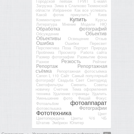
Городской пейзаж
ГРИП
Е-майл
Загрузка
Зима в Слалково Тюменской
области
Избранное
Как все успевать
Какой фотик прикупить?
Киев
Купить
Комментарии
Курсы
Литература
Мнение
Модели
НЮ
Обработка фотографий
Объектив
Обсуждение
Объективы
Освещение
Отзыв
Ошибка
Ошибки
Пересвет
Перспектива
Поза
Портрет
Природа
Проблема
Просмотр
Работа сайта
Размер фотографии
Размытие фона
Резкость
Разное
Рейтинг
Репортаж
Репортажная
съёмка
Репортажная фотосъёмка
Сanon L 110
Сайт
Самый популярный
фотограф!
Свадьба
Свет
Светодиод
Светофильтры
Сменить
Советы
новичку
Счетчик
Тема оформления
техника
Удаление страницы
Удалить
Уменьшение фото
Фишай
Фокус
фотоаппарат
Фотоальбом
Фотографии
фотовспышка
Фототехника
Цвет
Цветопередача
Цветы
Ч/б
ЧБ
Штатив
Эмбрион
Юпитер