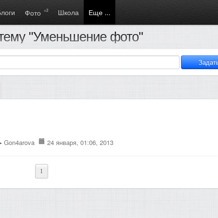
Блоги
+2
Школа
Еще ...
Фото
 тему "Уменьшение фото"
Gon4arova
24 января, 01:06, 2013
1