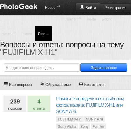
+8
Регистрация
Новое
Войти
+44
Лента
Люди
Блоги
+8
Фото
Школа
Еще ...
Вопросы и ответы: вопросы на тему
"FUJIFILM X-H1"
Все вопросы
Обсуждаемые
Без ответов
Помогите определиться с выбором
239
4
фотоаппарата: FUJIFILM X-H1 или
показов
ответа
SONY A7ii.
FUJIFILM X-H1
SONY A7ii
Sony Alpha
Sony
Fujifilm