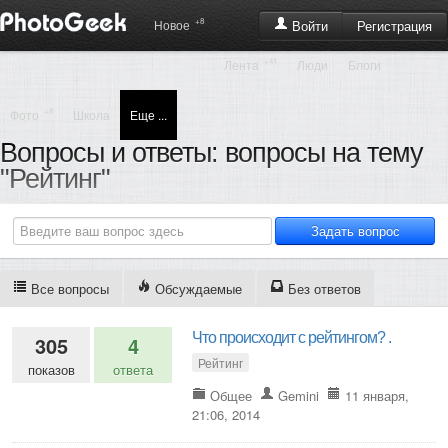
+8
Регистрация
Новое
Войти
+41
Лента
Люди
Блоги
+8
Фото
Школа
Еще ...
Вопросы и ответы: вопросы на тему
"Рейтинг"
Все вопросы
Обсуждаемые
Без ответов
Что происходит с рейтингом? .
305
4
Рейтинг
показов
ответа
Общее
Gemini
11 января,
21:06, 2014