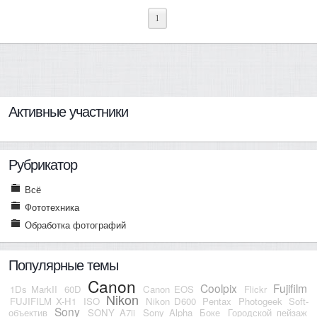
1
Активные участники
Рубрикатор
Всё
Фототехника
Обработка фотографий
Популярные темы
Canon
Coolpix
Fujifilm
1Ds MarkII
60D
Canon EOS
Flickr
Nikon
FUJIFILM X-H1
ISO
Nikon D600
Pentax
Photogeek
Soft-
Sony
объектив
SONY A7ii
Sony Alpha
Боке
Городской пейзаж