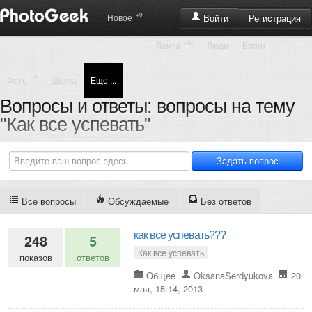
+9
Регистрация
Новое
Войти
+34
Лента
Люди
Блоги
+9
Фото
Школа
Еще ...
Вопросы и ответы: вопросы на тему
"Как все успевать"
Все вопросы
Обсуждаемые
Без ответов
как все успевать???
248
5
Как все успевать
показов
ответов
Общее
OksanaSerdyukova
20
мая, 15:14, 2013