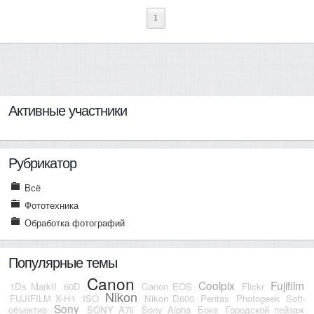
1
Активные участники
Рубрикатор
Всё
Фототехника
Обработка фотографий
Популярные темы
Canon
Coolpix
Fujifilm
1Ds MarkII
60D
Canon EOS
Flickr
Nikon
FUJIFILM X-H1
ISO
Nikon D600
Pentax
Photogeek
Soft-
Sony
объектив
SONY A7ii
Sony Alpha
Боке
Городской пейзаж