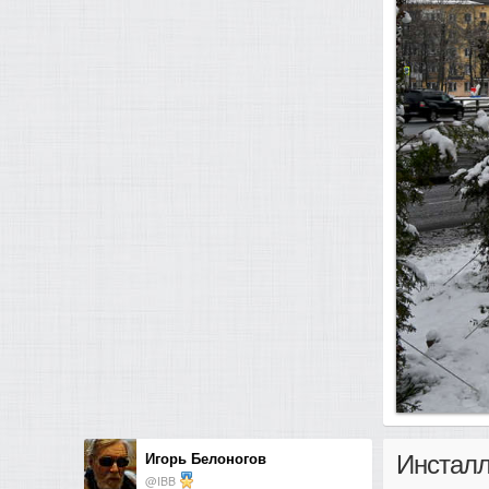
Игорь Белоногов
Инстал
@IBB