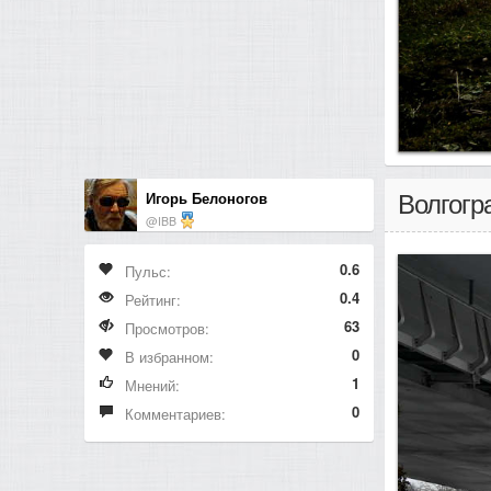
Игорь Белоногов
Волгогр
@IBB
0.6
Пульс:
0.4
Рейтинг:
63
Просмотров:
0
В избранном:
1
Мнений:
0
Комментариев: