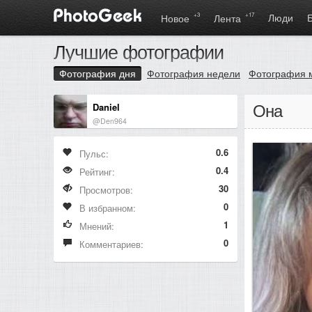
+3
+17
Люди
Новое
Лента
Лучшие фотографии
Фотография дня
Фотография недели
Фотография 
Daniel
Она
@Den964
0.6
Пульс:
0.4
Рейтинг:
30
Просмотров:
0
В избранном:
1
Мнений:
0
Комментариев: