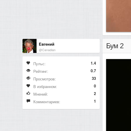
Евгений
Бум 2
@Canadian
1.4
Пульс:
0.7
Рейтинг:
33
Просмотров:
0
В избранном:
2
Мнений:
1
Комментариев: