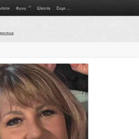
Блоги
+3
Школа
Еще ...
Фото
месяца