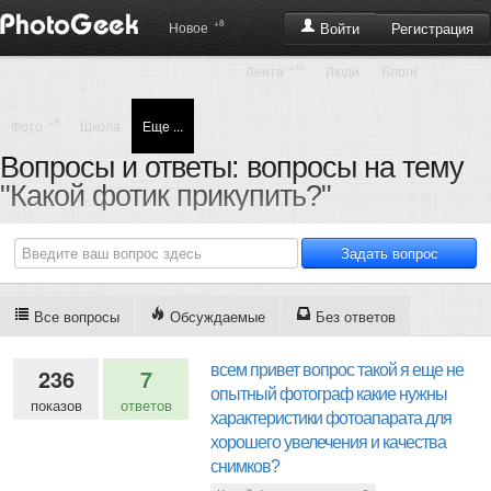
+8
Регистрация
Новое
Войти
+41
Лента
Люди
Блоги
+8
Фото
Школа
Еще ...
Вопросы и ответы: вопросы на тему
"Какой фотик прикупить?"
Все вопросы
Обсуждаемые
Без ответов
всем привет вопрос такой я еще не
236
7
опытный фотограф какие нужны
показов
ответов
характеристики фотоапарата для
хорошего увелечения и качества
снимков?