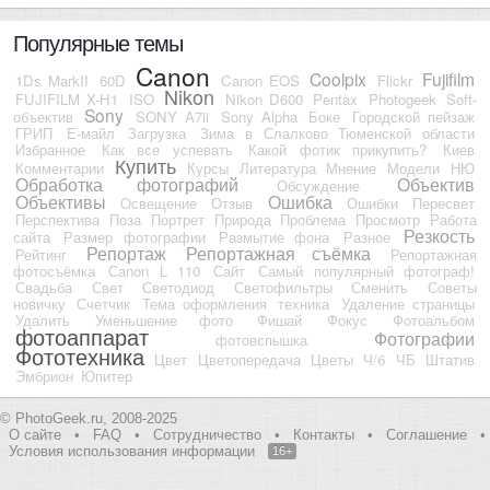
Популярные темы
Canon
Coolpix
Fujifilm
1Ds MarkII
60D
Canon EOS
Flickr
Nikon
FUJIFILM X-H1
ISO
Nikon D600
Pentax
Photogeek
Soft-
Sony
объектив
SONY A7ii
Sony Alpha
Боке
Городской пейзаж
ГРИП
Е-майл
Загрузка
Зима в Слалково Тюменской области
Избранное
Как все успевать
Какой фотик прикупить?
Киев
Купить
Комментарии
Курсы
Литература
Мнение
Модели
НЮ
Обработка фотографий
Объектив
Обсуждение
Объективы
Ошибка
Освещение
Отзыв
Ошибки
Пересвет
Перспектива
Поза
Портрет
Природа
Проблема
Просмотр
Работа
Резкость
сайта
Размер фотографии
Размытие фона
Разное
Репортаж
Репортажная съёмка
Рейтинг
Репортажная
фотосъёмка
Сanon L 110
Сайт
Самый популярный фотограф!
Свадьба
Свет
Светодиод
Светофильтры
Сменить
Советы
новичку
Счетчик
Тема оформления
техника
Удаление страницы
Удалить
Уменьшение фото
Фишай
Фокус
Фотоальбом
фотоаппарат
Фотографии
фотовспышка
Фототехника
Цвет
Цветопередача
Цветы
Ч/б
ЧБ
Штатив
Эмбрион
Юпитер
© PhotoGeek.ru, 2008-2025
О сайте
•
FAQ
•
Сотрудничество
•
Контакты
•
Соглашение
•
Условия использования информации
16+