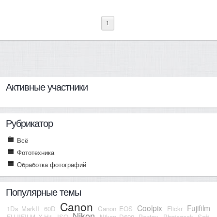
1
Активные участники
Рубрикатор
Всё
Фототехника
Обработка фотографий
Популярные темы
Canon
Coolpix
Fujifilm
1Ds MarkII
60D
Canon EOS
Flickr
Nikon
FUJIFILM X-H1
ISO
Nikon D600
Pentax
Photogeek
Soft-