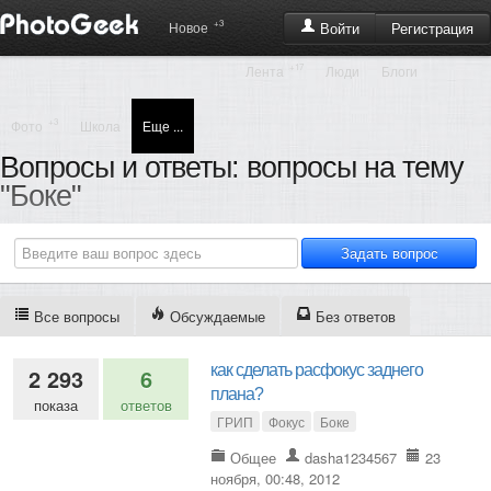
+3
Регистрация
Новое
Войти
+17
Лента
Люди
Блоги
+3
Фото
Школа
Еще ...
Вопросы и ответы: вопросы на тему
"Боке"
Все вопросы
Обсуждаемые
Без ответов
как сделать расфокус заднего
2 293
6
плана?
показа
ответов
ГРИП
Фокус
Боке
Общее
dasha1234567
23
ноября, 00:48, 2012