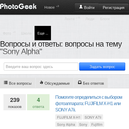
+3
Регистрация
Новое
Войти
+19
Лента
Люди
Блоги
+3
Фото
Школа
Еще ...
Вопросы и ответы: вопросы на тему
"Sony Alpha"
Все вопросы
Обсуждаемые
Без ответов
Помогите определиться с выбором
239
4
фотоаппарата: FUJIFILM X-H1 или
показов
ответа
SONY A7ii.
FUJIFILM X-H1
SONY A7ii
Sony Alpha
Sony
Fujifilm