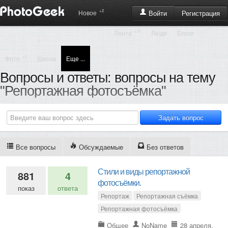
+2
Регистрация
Новое
Войти
+31
Лента
Люди
Блоги
+2
Фото
Школа
Еще ...
Вопросы и ответы: вопросы на тему
"Репортажная фотосъёмка"
Все вопросы
Обсуждаемые
Без ответов
Стили и виды репортажной
881
4
фотосъёмки.
показ
ответа
Репортаж
Репортажная съёмка
Репортажная фотосъёмка
Общее
NoName
28 апреля,