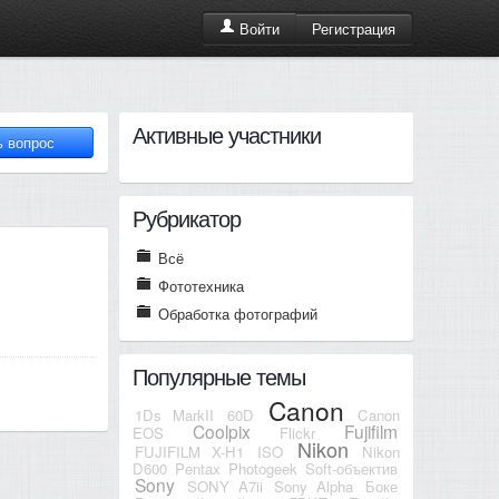
Регистрация
Войти
Активные участники
Рубрикатор
Всё
Фототехника
Обработка фотографий
Популярные темы
Canon
1Ds MarkII
60D
Canon
Coolpix
Fujifilm
EOS
Flickr
Nikon
FUJIFILM X-H1
ISO
Nikon
D600
Pentax
Photogeek
Soft-объектив
Sony
SONY A7ii
Sony Alpha
Боке