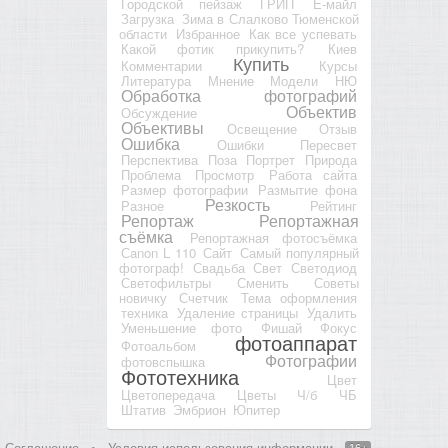
Городской пейзаж
ГРИП
Е-майл
Загрузка
Зима в Слалково Тюменской
области
Избранное
Как все успевать
Какой фотик прикупить?
Киев
Купить
Комментарии
Курсы
Литература
Мнение
Модели
НЮ
Обработка фотографий
Объектив
Обсуждение
Объективы
Освещение
Отзыв
Ошибка
Ошибки
Пересвет
Перспектива
Поза
Портрет
Природа
Проблема
Просмотр
Работа сайта
Размер фотографии
Размытие фона
Резкость
Разное
Рейтинг
Репортаж
Репортажная
съёмка
Репортажная фотосъёмка
Сanon L 110
Сайт
Самый популярный
фотограф!
Свадьба
Свет
Светодиод
Светофильтры
Сменить
Советы
новичку
Счетчик
Тема оформления
техника
Удаление страницы
Удалить
Уменьшение фото
Фишай
Фокус
фотоаппарат
Фотоальбом
Фотографии
фотовспышка
Фототехника
Цвет
Цветопередача
Цветы
Ч/б
ЧБ
Штатив
Эмбрион
Юпитер