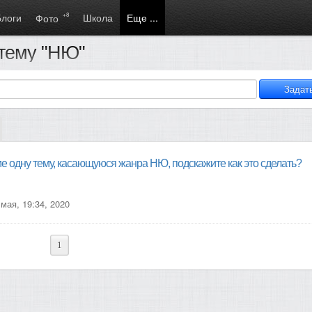
Блоги
+8
Школа
Еще ...
Фото
 тему "НЮ"
е одну тему, касающуюся жанра НЮ, подскажите как это сделать?
мая, 19:34, 2020
1