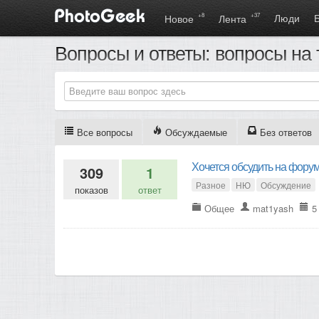
+8
+37
Люди
Новое
Лента
Вопросы и ответы: вопросы на
Все вопросы
Обсуждаемые
Без ответов
Хочется обсудить на форум
309
1
Разное
НЮ
Обсуждение
показов
ответ
Общее
mat1yash
5 