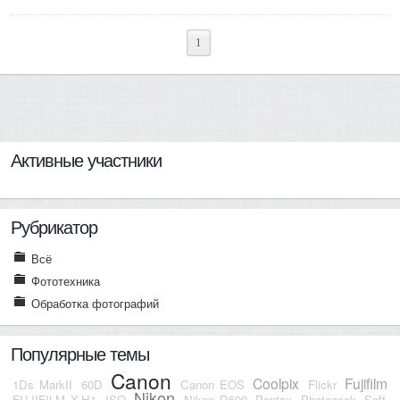
1
Активные участники
Рубрикатор
Всё
Фототехника
Обработка фотографий
Популярные темы
Canon
Coolpix
Fujifilm
1Ds MarkII
60D
Canon EOS
Flickr
Nikon
FUJIFILM X-H1
ISO
Nikon D600
Pentax
Photogeek
Soft-