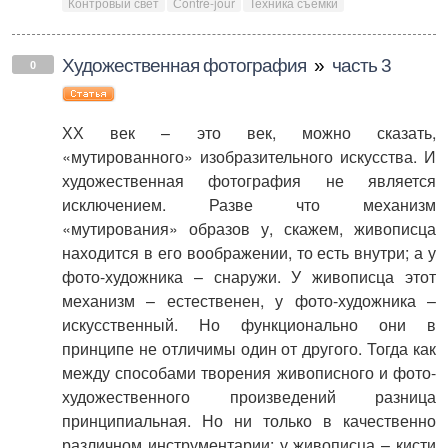
Контровый свет
Сontre-jour
Техника съемки
Художественная фотография
»
часть 3
0
ХХ век – это век, можно сказать,
«мутированного» изобразительного искусства. И
художественная фотография не является
исключением. Разве что механизм
«мутирования» образов у, скажем, живописца
находится в его воображении, то есть внутри; а у
фото-художника – снаружи. У живописца этот
механизм – естественен, у фото-художника –
искусственный. Но функционально они в
принципе не отличимы один от другого. Тогда как
между способами творения живописного и фото-
художественного произведений разница
принципиальная. Но ни только в качественно
различном инструментарии: у живописца – кисти