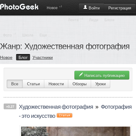
+1
Регистрация
Новое
Войти
+2
Лента
Люди
Блоги
+1
Фото
Школа
Еще ...
Жанр: Художественная фотография
Новое
Блог
Участники
Написать публикацию
Все
Статьи
Новости
Обзоры
Уроки
Художественная фотография
»
Фотография
+0.27
- это искусство