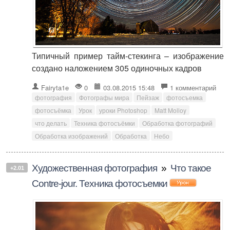
Типичный пример тайм-стекинга – изображение
создано наложением 305 одиночных кадров
Fairyta1e
0
03.08.2015 15:48
1 комментарий
фотография
Фотографы мира
Пейзаж
фотосъемка
фотосъёмка
Урок
уроки Photoshop
Matt Molloy
что делать
Техника фотосъёмки
Обработка фотографий
Обработка изображений
Обработка
Небо
Художественная фотография
»
Что такое
+2.01
Сontre-jour. Техника фотосъемки