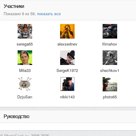
Участники
Показано 9 из 59,
показать все
serega65
alexsednev
filmahov
Mila33
SergeK1972
shechkov1
DzjuSan
nikki143
photo65
Руководство