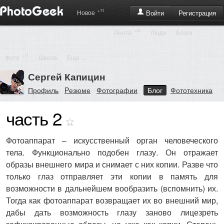
+11
Регистрация
Новое
Войти
+45
Лента
Люди
Блоги
+11
Фото
Школа
Еще ...
Сергей Капицин
Профиль
Pезюме
Фотографии
Блог
Фототехника
часть 2
Фотоаппарат – искусственный орган человеческого
тела. Функционально подобен глазу. Он отражает
образы внешнего мира и снимает с них копии. Разве что
только глаз отправляет эти копии в память для
возможности в дальнейшем вообразить (вспомнить) их.
Тогда как фотоаппарат возвращает их во внешний мир,
дабы дать возможность глазу заново лицезреть