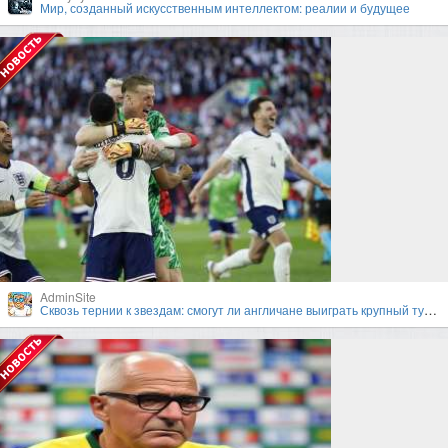
Мир, созданный искусственным интеллектом: реалии и будущее
AdminSite
Сквозь тернии к звездам: смогут ли англичане выиграть крупный турнир под руководством Гарета Саутгейта?