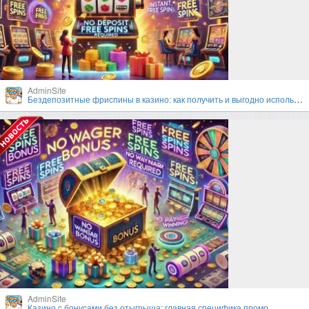
AdminSite
Бездепозитные фриспины в казино: как получить и выгодно использовать?
AdminSite
Казино с бонусами без отыгрыша: главная специфика промо