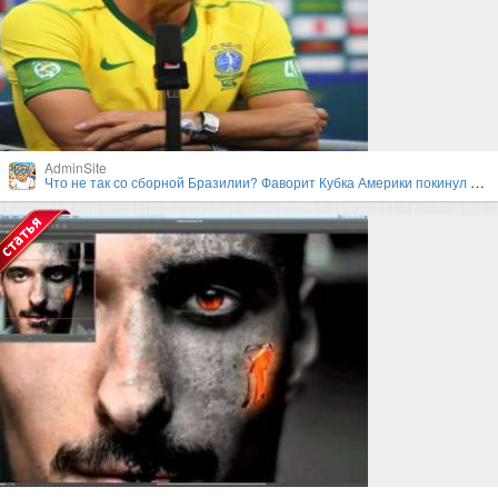
AdminSite
Что не так со сборной Бразилии? Фаворит Кубка Америки покинул турнир в первом раунде плей-офф