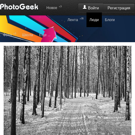
+3
Регистрация
Новое
Войти
+35
Лента
Люди
Блоги
+3
Фото
Школа
Еще ...