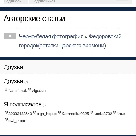
Подписок
Подписчиков
Авторские статьи
Черно-белая фотография
»
Федоровский
0
городок(остатки царского времени)
Друзья
Друзья
(2)
Natalichek
vigodun
Я подписался
(6)
89033488640
olga_hoppe
Karamelka0325
kosta3792
izrus
owl_moon