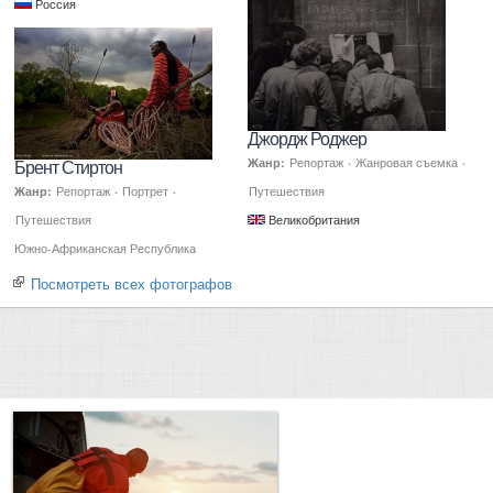
Россия
Джордж Роджер
Жанр:
Репортаж
·
Жанровая съемка
·
Брент Стиртон
Жанр:
Репортаж
·
Портрет
·
Путешествия
Путешествия
Великобритания
Южно-Африканская Республика
Посмотреть всех фотографов