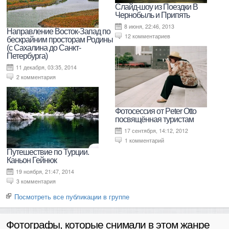
Слайд-шоу из Поездки В
Чернобыль и Припять
8 июня, 22:46, 2013
Направление Восток-Запад по
12 комментариев
бескрайним просторам Родины
(с Сахалина до Санкт-
Петербурга)
11 декабря, 03:35, 2014
2 комментария
Фотосессия от Peter Otto
посвящённая туристам
17 сентября, 14:12, 2012
1 комментарий
Путешествие по Турции.
Каньон Гейнюк
19 ноября, 21:47, 2014
3 комментария
Посмотреть все публикации в группе
Фотографы, которые снимали в этом жанре