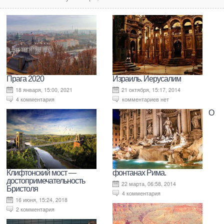
Прага 2020
Израиль. Иерусалим
18 января, 15:00, 2021
21 октября, 15:17, 2014
4 комментария
комментариев нет
О
Клифтонский мост —
фонтанах Рима.
достопримечательность
22 марта, 06:58, 2014
Бристоля
4 комментария
16 июня, 15:24, 2018
2 комментария