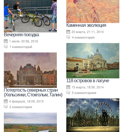
Каменная эволюция
20 марта, 21:11, 2014
Вечерняя поездка
4 комментария
1 июля, 00:56, 2016
1 комментарий
118 островов в лагуне
15 марта, 18:56, 2014
Потертость северных стран
5 комментариев
(Хельсинки, Стокгольм, Талин)
4 февраля, 18:09, 2015
2 комментария