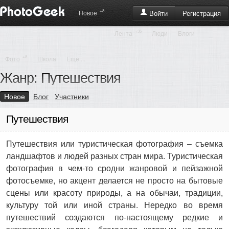
+8
Регистрация
Новое
Войти
+35
Лента
Люди
Блоги
+8
Фото
Школа
Еще ...
Жанр: Путешествия
Новое
Блог
Участники
Путешествия
Путешествия или туристическая фотография – съемка
ландшафтов и людей разных стран мира. Туристическая
фотография в чем-то сродни жанровой и пейзажной
фотосъемке, но акцент делается не просто на бытовые
сцены или красоту природы, а на обычаи, традиции,
культуру той или иной страны. Нередко во время
путешествий создаются по-настоящему редкие и