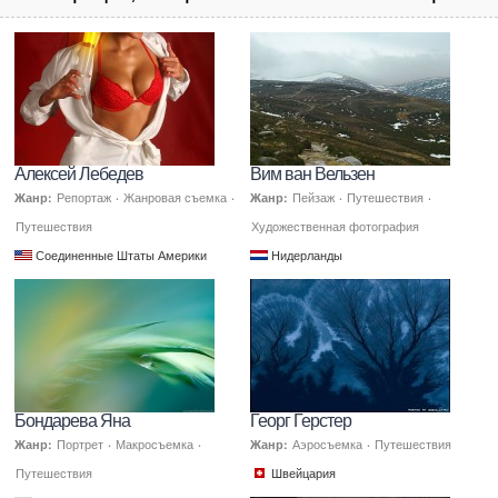
Алексей Лебедев
Вим ван Вельзен
Жанр:
Репортаж
·
Жанровая съемка
·
Жанр:
Пейзаж
·
Путешествия
·
Путешествия
Художественная фотография
Соединенные Штаты Америки
Нидерланды
Бондарева Яна
Георг Герстер
Жанр:
Портрет
·
Макросъемка
·
Жанр:
Аэросъемка
·
Путешествия
Путешествия
Швейцария