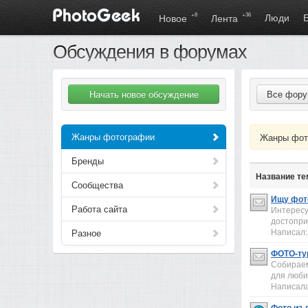
+8
+36
Люди
Новое
Лента
Обсуждения в форумах
Все фор
Жанры фотографии
Жанры фот
Бренды
Название т
Сообщества
Ищу фот
Работа сайта
Интересу
достопри
Написал
Разное
ФОТО-тур
Собираем
для люби
Написал
Фото из 