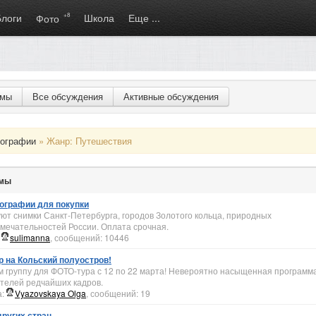
Блоги
+8
Школа
Еще ...
Фото
умы
Все обсуждения
Активные обсуждения
ографии
» Жанр: Путешествия
емы
ографии для покупки
ют снимки Санкт-Петербурга, городов Золотого кольца, природных
мечательностей России. Оплата срочная.
:
sulimanna
, сообщений: 10446
 на Кольский полуостров!
 группу для ФОТО-тура с 12 по 22 марта! Невероятно насыщенная программ
телей редчайших кадров.
а:
Vyazovskaya Olga
, сообщений: 19
других стран