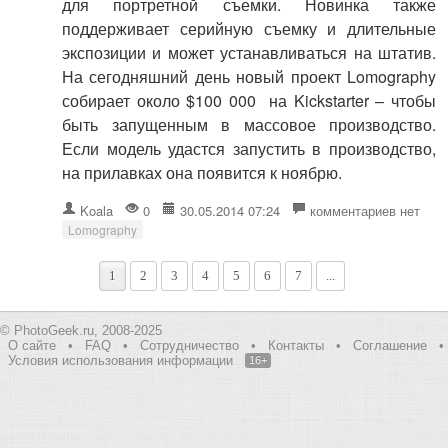
для портретной съемки. Новинка также
поддерживает серийную съемку и длительные
экспозиции и может устанавливаться на штатив.
На сегодняшний день новый проект Lomography
собирает около $100 000 на Kickstarter – чтобы
быть запущенным в массовое производство.
Если модель удастся запустить в производство,
на прилавках она появится к ноябрю.
Koala
0
30.05.2014 07:24
комментариев нет
Lomography
1
2
3
4
5
6
7
...
© PhotoGeek.ru, 2008-2025
О сайте
•
FAQ
•
Сотрудничество
•
Контакты
•
Соглашение
•
Условия использования информации
16+