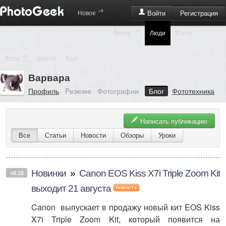
+8
Регистрация
Новое
Войти
+41
Лента
Люди
Блоги
+8
Фото
Школа
Еще ...
Варвара
Профиль
Pезюме
Фотографии
Блог
Фототехника
Написать публикацию
Все
Статьи
Новости
Обзоры
Уроки
Новинки
»
Canon EOS Kiss X7i Triple Zoom Kit
+0.15
выходит 21 августа
Canon выпускает в продажу новый кит EOS Kiss
X7i Triple Zoom Kit, который появится на