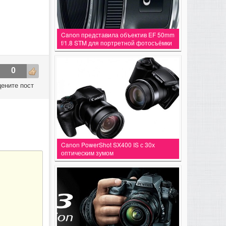
Canon представила объектив EF 50mm
f/1.8 STM для портретной фотосъёмки
0
ените пост
Canon PowerShot SX400 IS с 30х
оптическим зумом