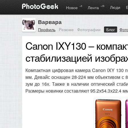
+8
+35
Люди
Новое
Лента
Варвара
Профиль
Pезюме
Фотографии
Блог
Фот
Canon IXY130 – компак
стабилизацией изобр
Компактная цифровая камера Canon IXY 130 по
мм. Девайс оснащен 28-224 мм объективом с 8
зум до 16х. Также в наличии оптический ста
Размеры новинки составляют 95.2x54.3x22.4 мм