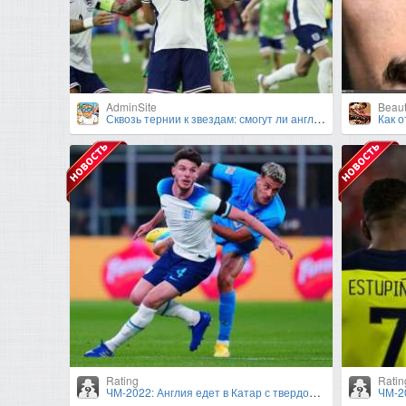
AdminSite
Beaut
Сквозь тернии к звездам: смогут ли англичане выиграть крупный турнир под руководством Гарета Саутгейта?
Как 
Rating
Ratin
ЧМ-2022: Англия едет в Катар с твердой верой в Харри Кейна и Деклана Райса
ЧМ-202