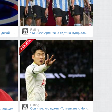
Rating
зайнеров
ЧМ-2022: Аргентина едет на мундиаль с одной целью - взять золото
Rating
Владардж
Сон - тот, кто нужен «Тоттенхэму». Но «Реалу» он нужен тоже