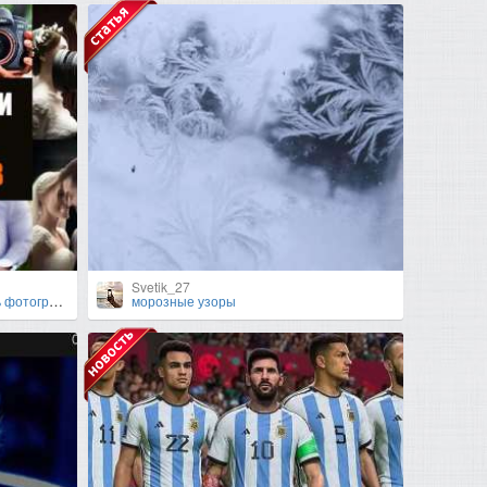
Svetik_27
в в будущем
морозные узоры