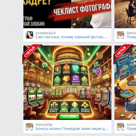
anastasia24
Admi
Свет как язык: почему хороший фотограф думает, а не снимает
Покер на
AdminSite
Admi
Бонусы казино Покердом: какие акции доступны игрокам?
Правила 