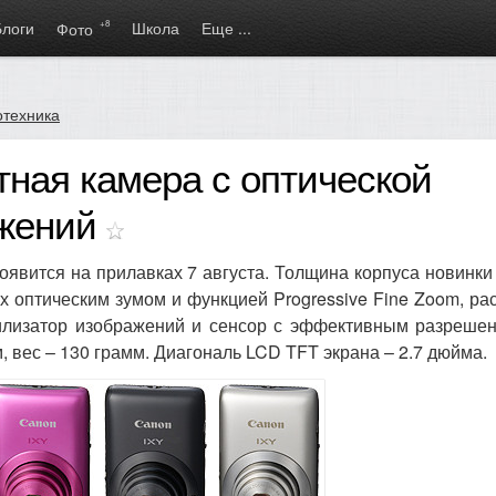
Блоги
+8
Школа
Еще ...
Фото
отехника
тная камера с оптической
ажений
явится на прилавках 7 августа. Толщина корпуса новинки 
х оптическим зумом и функцией Progressive Fine Zoom, 
билизатор изображений и сенсор с эффективным разреше
, вес – 130 грамм. Диагональ LCD TFT экрана – 2.7 дюйма.