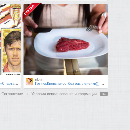
nizel
горь Ледяхов
Готика.Кровь, мясо, без расчлененки))) Готический фото проект Тамары Нижельской и Валерии
Соглашение
•
Условия использования информации
16+