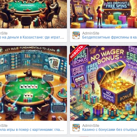
nSite
AdminSite
 деньги в Казахстане: где играть и что важно знать?
Бездепозитные фриспины в казино: как получить и выгодн
nSite
AdminSite
игры в покер с картинками: главные основы для изучения
Казино с бонусами без отыгрыша: главная спец