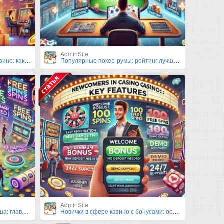
AdminSite
о использовать?
Популярные покер-румы: рейтинг лучших сайтов
AdminSite
ифика промо
Новички в сфере казино с бонусами: основные характеристики