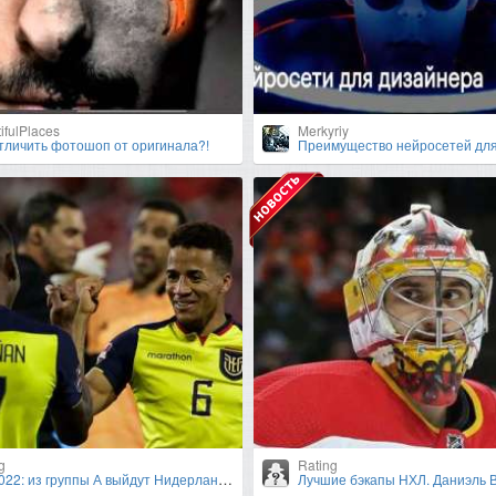
ifulPlaces
Merkyriy
отличить фотошоп от оригинала?!
Преимущество нейросетей для ди
g
Rating
2: из группы А выйдут Нидерланды и Эквадор
Лучшие бэкапы НХЛ. Даниэль 