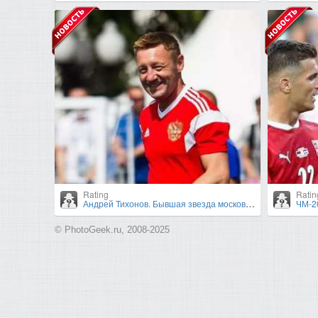
Rating
Ratin
Андрей Тихонов. Бывшая звезда московского «Спартака» - неоднозначный тренер
ЧМ-20
© PhotoGeek.ru, 2008-2025