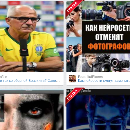
nSite
BeautifulPlaces
о сборной Бразилии? Фаворит Кубка Америки покинул турнир в первом раунде плей-офф
Как нейросети смогут заменить фотографо