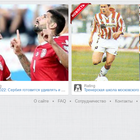
g
Rating
22: Сербия готовится удивлять и дальше
Тренерская школа московского «Спартака». И
О сайте
•
FAQ
•
Сотрудничество
•
Контакты
•