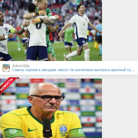
AdminSite
Сквозь тернии к звездам: смогут ли англичане выиграть крупный турнир под руководством Гарета Саутгейта?