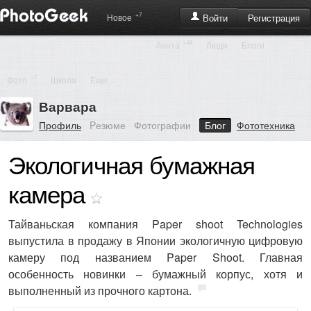
+7
Регистрация
Новое
Войти
+44
Лента
Люди
Блоги
+7
Фото
Школа
Еще ...
Варвара
Профиль
Pезюме
Фотографии
Блог
Фототехника
Экологичная бумажная
камера
Тайваньская компания Paper shoot Technologies
выпустила в продажу в Японии экологичную цифровую
камеру под названием Paper Shoot. Главная
особенность новинки – бумажный корпус, хотя и
выполненный из прочного картона.