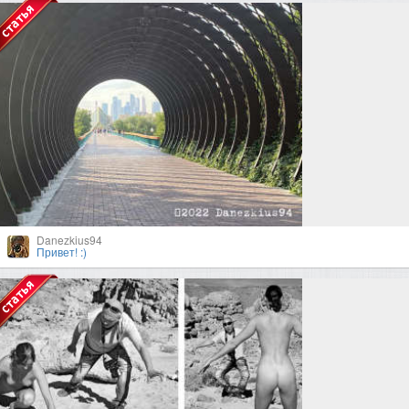
Danezkius94
Привет! :)