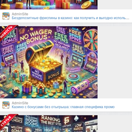
AdminSite
Бездепозитные фриспины в казино: как получить и выгодно использовать?
AdminSite
Казино с бонусами без отыгрыша: главная специфика промо