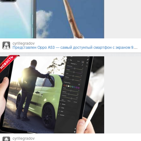
cyrillegradov
Представлен Oppo A53 — самый достунпый смартфон с экраном 90 Гц
cyrillegradov