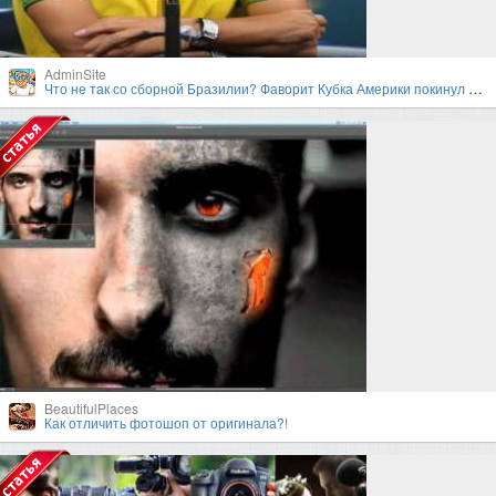
AdminSite
Что не так со сборной Бразилии? Фаворит Кубка Америки покинул турнир в первом раунде плей-офф
BeautifulPlaces
Как отличить фотошоп от оригинала?!