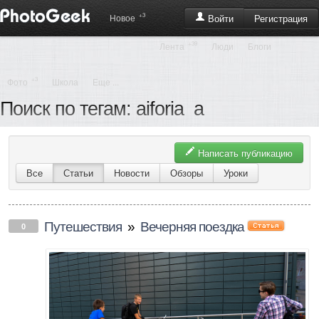
+3
Регистрация
Новое
Войти
+39
Лента
Люди
Блоги
+3
Фото
Школа
Еще ...
Поиск по тегам: aiforia_a
Написать публикацию
Все
Статьи
Новости
Обзоры
Уроки
Путешествия
»
Вечерняя поездка
0