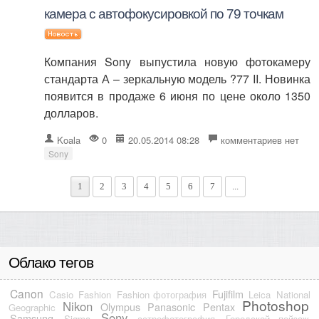
камера с автофокусировкой по 79 точкам
Компания Sony выпустила новую фотокамеру
стандарта А – зеркальную модель ?77 II. Новинка
появится в продаже 6 июня по цене около 1350
долларов.
Koala
0
20.05.2014 08:28
комментариев нет
Sony
1
2
3
4
5
6
7
...
Облако тегов
Canon
Fujifilm
Casio
Fashion
Fashion фотография
Leica
National
Photoshop
Nikon
Olympus
Panasonic
Pentax
Geographic
Sony
Samsung
Sigma
астрофотография
Городской пейзаж