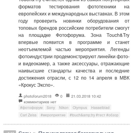
форматов тестирования фототехники на
европейских и международных выставках. В этом
году проверить новинки оборудования от
топовых брендов российские потребители смогут
на площадке Фотофорума. Зона Touch&Try
впервые появится в программе и станет
неотъемлемой частью мероприятия. Легенды
фотоиндустрии продемонстрируют линейки фото-
и видеокамер, а также аксессуары, отражающие
наивысшие стандарты качества и последние
достижения отрасли, с 12 по 14 апреля в МВК
«Крокус Экспо».
photoforum2018
0
21.03.2018 10:42
комментариев нет
#фотофорум
Sony
Nikon
Olympus
Hasselblad
Carl Zeiss
#мероприятие
#touch&amp;try #тест #обзор