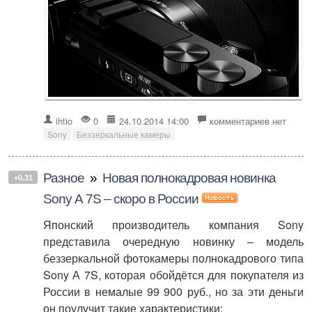
ihtio
0
24.10.2014 14:00
комментариев нет
Sony
Беззеркальные камеры
Разное
»
Новая полнокадровая новинка
+0.31
Sony А 7S – скоро в России
Японский производитель компания Sony
представила очередную новинку – модель
беззеркальной фотокамеры полнокадрового типа
Sony А 7S, которая обойдётся для покупателя из
России в немалые 99 900 руб., но за эти деньги
он поулучит такие характеристики: