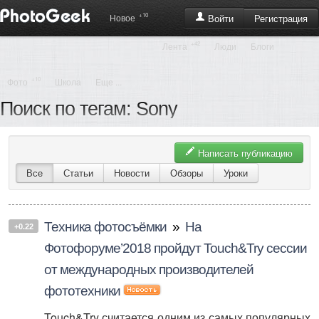
+10
Регистрация
Новое
Войти
+42
Лента
Люди
Блоги
+10
Фото
Школа
Еще ...
Поиск по тегам: Sony
Написать публикацию
Все
Статьи
Новости
Обзоры
Уроки
Техника фотосъёмки
»
На
+0.22
Фотофоруме’2018 пройдут Touch&Try сессии
от международных производителей
фототехники
Touch&Try считается одним из самых популярных