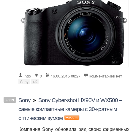
ihtio
0
16.06.2015 08:27
комментариев нет
Sony
4К
Sony
»
Sony Cyber-shot HX90V и WX500 –
+0.29
самые компактные камеры с 30-кратным
оптическим зумом
Компания Sony обновила ряд своих фирменных