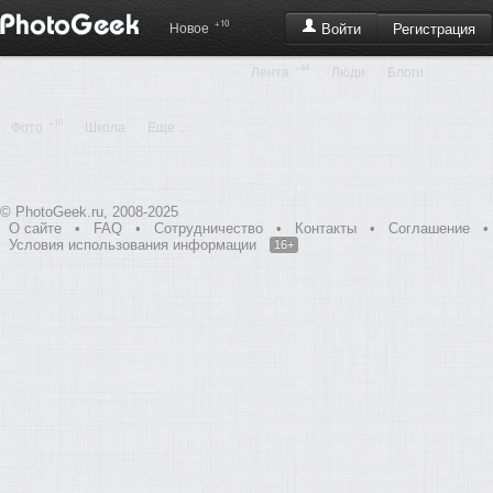
+10
Регистрация
Новое
Войти
+44
Лента
Люди
Блоги
+10
Фото
Школа
Еще ...
© PhotoGeek.ru, 2008-2025
О сайте
•
FAQ
•
Сотрудничество
•
Контакты
•
Соглашение
•
Условия использования информации
16+