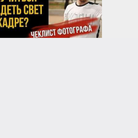
anastasia24
Свет как язык: почему хороший фотограф думает, а не снимает