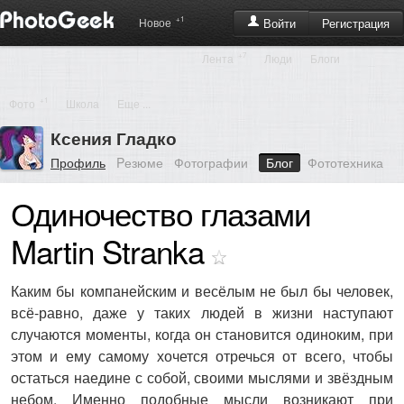
+1
Регистрация
Новое
Войти
+7
Лента
Люди
Блоги
+1
Фото
Школа
Еще ...
Ксения Гладко
Профиль
Pезюме
Фотографии
Блог
Фототехника
Одиночество глазами
Martin Stranka
Каким бы компанейским и весёлым не был бы человек,
всё-равно, даже у таких людей в жизни наступают
случаются моменты, когда он становится одиноким, при
этом и ему самому хочется отречься от всего, чтобы
остаться наедине с собой, своими мыслями и звёздным
небом. Именно подобные мысли возникают при