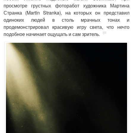
просмотре грустных фоторабот художника Мартина
Странка (Martin Stranka), на которых он представил
одиноких людей в столь мрачных тонах и
продемонстрировал красивую игру света, что нечто
подобное начинает ощущать и сам зритель.