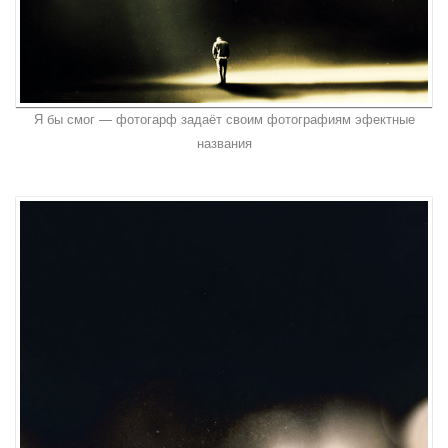
Я бы смог — фотогарф задаёт своим фотографиям эфектные
названия