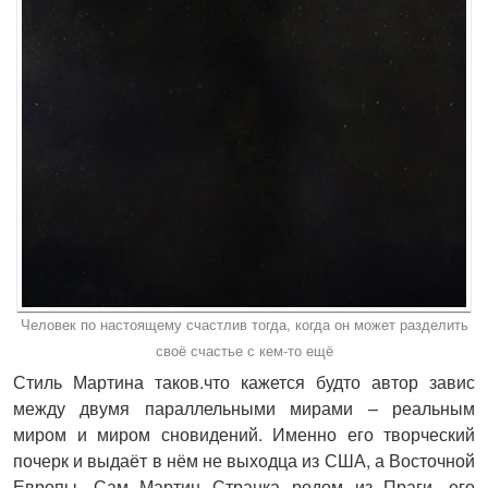
Человек по настоящему счастлив тогда, когда он может разделить
своё счастье с кем-то ещё
Стиль Мартина таков.что кажется будто автор завис
между двумя параллельными мирами – реальным
миром и миром сновидений. Именно его творческий
почерк и выдаёт в нём не выходца из США, а Восточной
Европы. Сам Мартин Странка родом из Праги, его