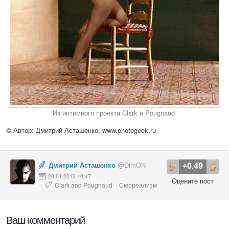
Из интимного проекта Clark и Pougnaud
© Автор: Дмитрий Асташенко,
www.photogeek.ru
Дмитрий Асташенко
@DimON
+0.49
28.01.2013 10:47
Оцените пост
Clark and Pougnaud
Сюрреализм
·
Ваш комментарий