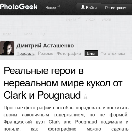
+1
Регистрация
Новое
Войти
+2
Лента
Люди
Блоги
+1
Фото
Школа
Еще ...
Дмитрий Асташенко
Профиль
Pезюме
Фотографии
Блог
Фототехника
Реальные герои в
нереальном мире кукол от
Clark и Pougnaud
Простые фотографии способны порадовать и восхитить
своим лаконичным содержанием, но не формой.
Французский дуэт Clark and Pougnaud подумали и
поняли, как фотографию можно сделать