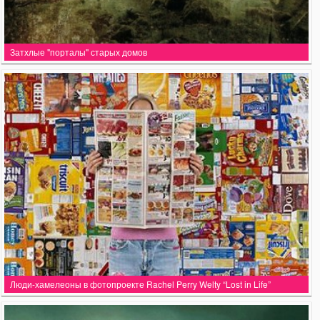
Затхлые "порталы" старых домов
Люди-хамелеоны в фотопроекте Rachel Perry Welty “Lost in Life”