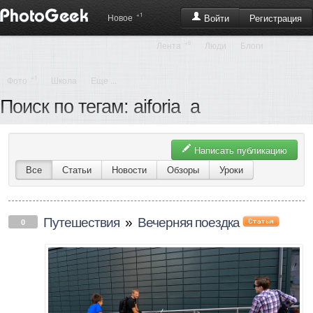
+1
Регистрация
Новое
Войти
+6
Лента
Люди
Блоги
+1
Фото
Школа
Еще ...
Поиск по тегам: aiforia_a
Написать публикацию
Все
Статьи
Новости
Обзоры
Уроки
Путешествия
»
Вечерняя поездка
0