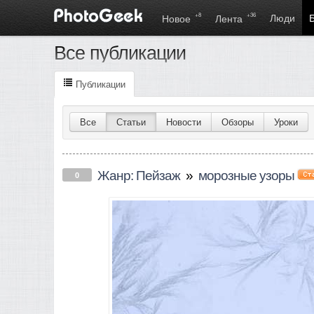
+8
+36
Люди
Новое
Лента
Все публикации
Публикации
Все
Статьи
Новости
Обзоры
Уроки
Жанр: Пейзаж
»
морозные узоры
0