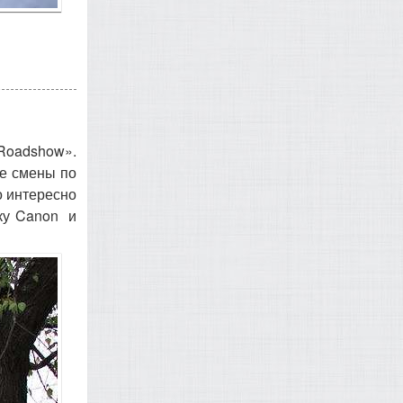
 Roadshow».
е смены по
о интересно
ику Canon и