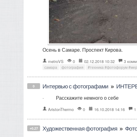
Осень в Самаре. Проспект Кирова.
metroVS
0
02.12.2018 10:32
3 комм
самара
фотография
#техника #фотофорум #ме
Интервью с фотографами
»
ИНТЕР
0
· Расскажите немного о себе
AristonThermo
0
16.10.2018 14:16
1
Художественная фотография
»
Фото
+0.27