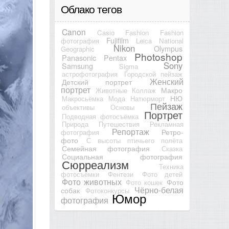
Облако тегов
Canon
Casio
Fashion
Fashion
Fujifilm
фотография
Leica
National
Nikon
Olympus
Geographic
Photoshop
Panasonic
Pentax
Sony
Samsung
Sigma
астрофотография
Городской пейзаж
Женский
Детский портрет
портрет
Макро
Животные
Коллаж
НЮ
Макросьёмка
Мода
Натюрморт
Пейзаж
объективы
Основы
Портрет
Подводная фотосъёмка
Природа
Путешествия
Рекламная
Репортаж
Ретро-
фотография
фото
С высоты птичьего полёта
Семейная фотография
Сказка
Социальная фотография
Сюрреализм
Техника
фотосъёмки
Фентези
Фото детей
Фото животных
Фото
Фото кошек
Чёрно-белая
собак
Фотоконкурсы
Юмор
фотография