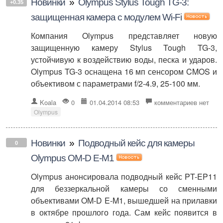
Новинки
»
Olympus Stylus Tough TG-3:
+0.35
защищенная камера с модулем Wi-Fi
Компания Olympus представляет новую
защищенную камеру Stylus Tough TG-3,
устойчивую к воздействию воды, песка и ударов.
Olympus TG-3 оснащена 16 мп сенсором CMOS и
объективом с параметрами f/2-4.9, 25-100 мм.
Koala
0
01.04.2014 08:53
комментариев нет
Olympus
Новинки
»
Подводный кейс для камеры
0
Olympus OM-D E-M1
Olympus анонсировала подводный кейс PT-EP11
для беззеркальной камеры со сменными
объективами OM-D E-M1, вышедшей на прилавки
в октябре прошлого года. Сам кейс появится в