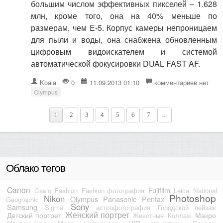
большим числом эффективных пикселей – 1.628
млн, кроме того, она на 40% меньше по
размерам, чем E-5. Корпус камеры непроницаем
для пыли и воды, она снабжена обновленным
цифровым видоискателем и системой
автоматической фокусировки DUAL FAST AF.
Koala
0
11.09.2013 01:10
комментариев нет
Olympus
1
2
3
4
5
6
7
...
Облако тегов
Canon
Fujifilm
Casio
Fashion
Fashion фотография
Leica
National
Photoshop
Nikon
Olympus
Panasonic
Pentax
Geographic
Sony
Samsung
Sigma
астрофотография
Городской пейзаж
Женский портрет
Детский портрет
Макро
Животные
Коллаж
НЮ