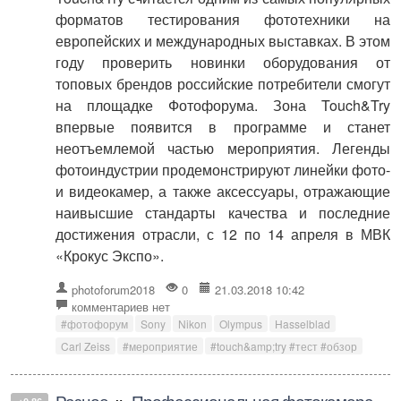
форматов тестирования фототехники на
европейских и международных выставках. В этом
году проверить новинки оборудования от
топовых брендов российские потребители смогут
на площадке Фотофорума. Зона Touch&Try
впервые появится в программе и станет
неотъемлемой частью мероприятия. Легенды
фотоиндустрии продемонстрируют линейки фото-
и видеокамер, а также аксессуары, отражающие
наивысшие стандарты качества и последние
достижения отрасли, с 12 по 14 апреля в МВК
«Крокус Экспо».
photoforum2018
0
21.03.2018 10:42
комментариев нет
#фотофорум
Sony
Nikon
Olympus
Hasselblad
Carl Zeiss
#мероприятие
#touch&amp;try #тест #обзор