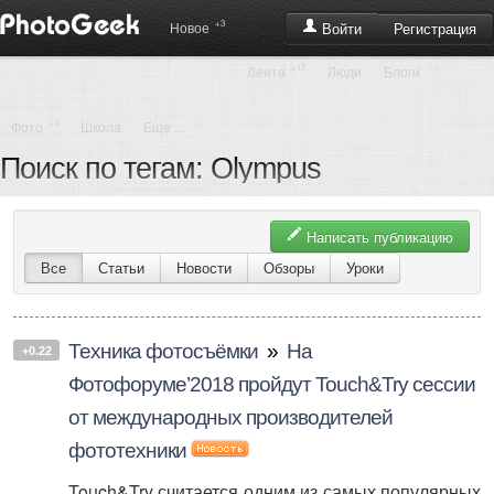
+3
Регистрация
Новое
Войти
+17
Лента
Люди
Блоги
+3
Фото
Школа
Еще ...
Поиск по тегам: Olympus
Написать публикацию
Все
Статьи
Новости
Обзоры
Уроки
Техника фотосъёмки
»
На
+0.22
Фотофоруме’2018 пройдут Touch&Try сессии
от международных производителей
фототехники
Touch&Try считается одним из самых популярных