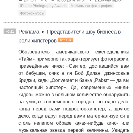
iPhone Photography Awards
Мобильная фотография
Фотоконкурсы
Реклама
»
Представители шоу-бизнеса в
+0.21
роли хипстеров
Обозреватель американского еженедельника
«Тайм» примерно так характеризует фотографии,
приведённые ниже: «Свитер, доставшийся вам
от бабушки, очик а ля Боб Дилан, джинсовые
бриджи, кеды „Converse“ и банка „Pabst“ — да вы
настоящий хипстер». Да, современных «инди-
кидов» можно в большом количестве обнаружить
на улицах современных городов, но одно дело,
когда перед вами подросток-хипстер, а другое
дело, когда вдруг перед вами материализуется в
столь нелепом образе какая-нибудь кино- или
музыкальная звезда первой величины. Увидеть