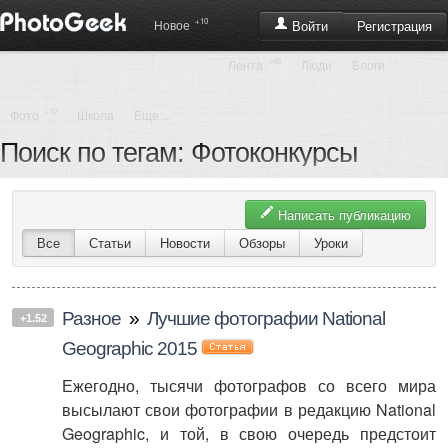
+10
Регистрация
Новое
Войти
+46
Лента
Люди
Блоги
+10
Фото
Школа
Еще ...
Поиск по тегам: Фотоконкурсы
Написать публикацию
Все
Статьи
Новости
Обзоры
Уроки
Разное
»
Лучшие фотографии National
+1.52
Geographic 2015
Ежегодно, тысячи фотографов со всего мира
высылают свои фотографии в редакцию National
Geographic, и той, в свою очередь предстоит