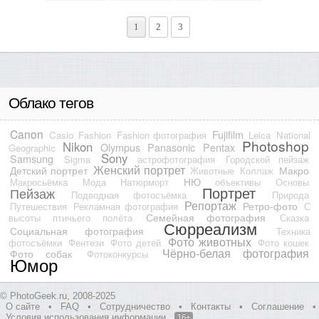
1
2
3
Облако тегов
Canon
Fujifilm
Casio
Fashion
Fashion фотография
Leica
National
Photoshop
Nikon
Olympus
Panasonic
Pentax
Geographic
Sony
Samsung
Sigma
астрофотография
Городской пейзаж
Женский портрет
Детский портрет
Макро
Животные
Коллаж
НЮ
Макросьёмка
Мода
Натюрморт
объективы
Основы
Портрет
Пейзаж
Подводная фотосъёмка
Природа
Репортаж
Ретро-фото
Путешествия
Рекламная фотография
С
Семейная фотография
высоты птичьего полёта
Сказка
Сюрреализм
Социальная фотография
Техника
Фото животных
фотосъёмки
Фентези
Фото детей
Фото кошек
Чёрно-белая фотография
Фото собак
Фотоконкурсы
Юмор
© PhotoGeek.ru, 2008-2025
О сайте
•
FAQ
•
Сотрудничество
•
Контакты
•
Соглашение
•
Условия использования информации
16+