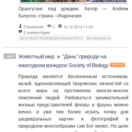
Орангутанг под дождем. Автор — Andrew
Suryono, страна --Индонезия
Fotoohotnik
0
16.12.2014 11:24
2 комментария
Sony World Photography Awards-2015
Фотоконкурсы
Животный мир
»
"Дань" природе на
+0.6
ежегодном конкурсе Society of Biology
Природа является бесконечным источником,
музой, вдохновляющей творческих личностей со
всего мира на протяжении многих-многих
поколений людей. Любоваться занимательной
жизнью представителей флоры и фауны можно
вечно, и уже тем более искать почву для
шедевральных картин и фотографий в
природном многообразии сам Бог велел. На днях