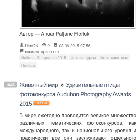
Автор — Anuar Patjane Floriuk
DimON
0
08.09.2015 07:56
комментариев нет
National Geographic 2015
Фотоконкурсы
Фото животных
Пейзаж
Животный мир
»
Удивительные птицы
+0.33
фотоконкурса Audubon Photography Awards
2015
В мире ежегодно проводится великое множество
различных тематических фотоконкурсов, как
международного, так и национального уровня и
практически все они заслуживают отдельного