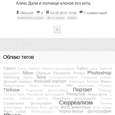
Алекс Дали и полчище клонов его кота.
Nikonoid
0
03.02.2015 10:09
1 комментарий
Andreanne Lupien
Фото кошек
Юмор
1
Облако тегов
Canon
Fujifilm
Casio
Fashion
Fashion фотография
Leica
National
Photoshop
Nikon
Olympus
Panasonic
Pentax
Geographic
Sony
Samsung
Sigma
астрофотография
Городской пейзаж
Женский портрет
Детский портрет
Макро
Животные
Коллаж
НЮ
Макросьёмка
Мода
Натюрморт
объективы
Основы
Портрет
Пейзаж
Подводная фотосъёмка
Природа
Репортаж
Ретро-фото
Путешествия
Рекламная фотография
С
Семейная фотография
высоты птичьего полёта
Сказка
Сюрреализм
Социальная фотография
Техника
Фото животных
фотосъёмки
Фентези
Фото детей
Фото кошек
Чёрно-белая фотография
Фото собак
Фотоконкурсы