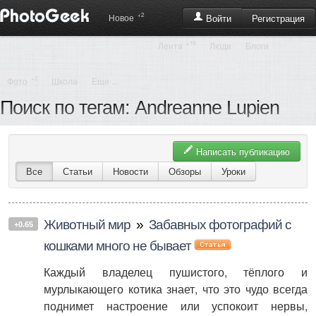
+2
Регистрация
Новое
Войти
+19
Лента
Люди
Блоги
+2
Фото
Школа
Еще ...
Поиск по тегам: Andreanne Lupien
Написать публикацию
Все
Статьи
Новости
Обзоры
Уроки
Животный мир
»
Забавных фотографий c
+0.65
кошками много не бывает
Каждый владелец пушистого, тёплого и
мурлыкающего котика знает, что это чудо всегда
поднимет настроение или успокоит нервы,