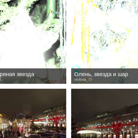
ряная звезда
Олень, звезда и шар
3
nikitinda_73