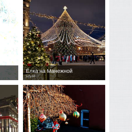
Ёлка на Манежной
juriy68