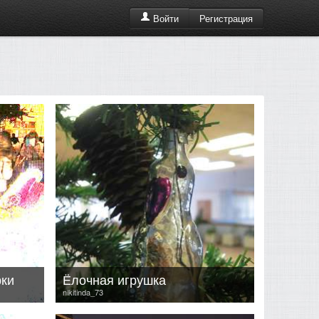
Регистрация
Войти
рки
Ёлочная игрушка
nikitinda_73