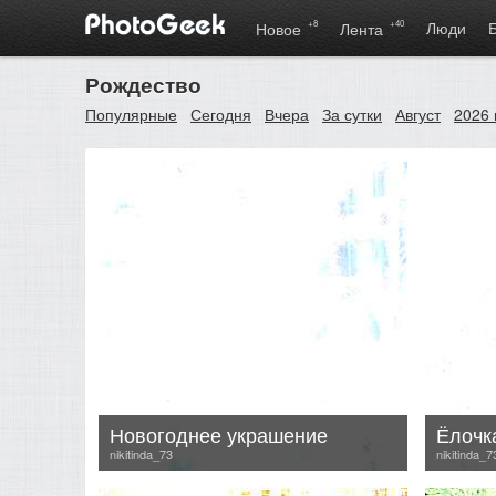
+8
+40
Люди
Новое
Лента
Рождество
Популярные
Сегодня
Вчера
За сутки
Август
2026 
Новогоднее украшение
Ёлочк
nikitinda_73
nikitinda_7