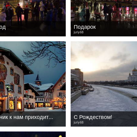
од
Подарок
juriy68
ик к нам приходит...
С Рождеством!
juriy68