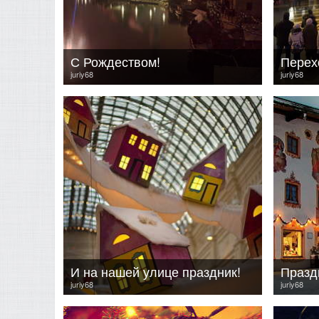
С Рождеством!
Перех
juriy68
juriy68
И на нашей улице праздник!
Праздн
juriy68
juriy68