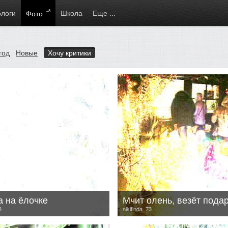
Блоги
+8
Школа
Еще ...
Фото
год
Новые
Хочу критики
а на ёлочке
Мчит олень, везёт пода
3
nikitinda_73