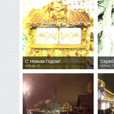
С Новым Годом!
Сереб
nikitinda_73
nikitinda_7