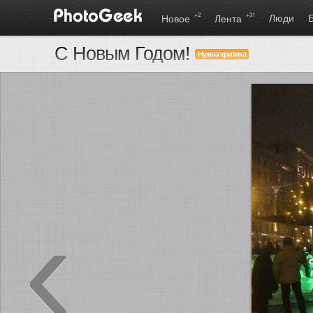
+2
+31
Люди
Новое
Лента
С Новым Годом!
Нужна критика
‹