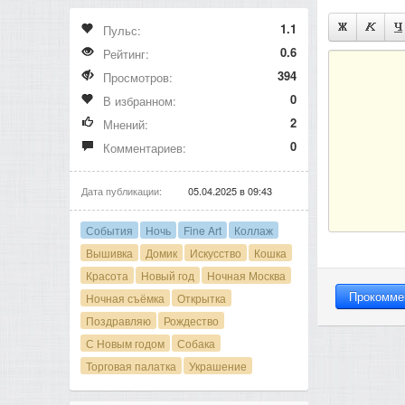
1.1
Пульс:
0.6
Рейтинг:
394
Просмотров:
0
В избранном:
2
Мнений:
0
Комментариев:
Дата публикации:
05.04.2025 в 09:43
События
Ночь
Fine Art
Коллаж
Вышивка
Домик
Искусство
Кошка
Красота
Новый год
Ночная Москва
Ночная съёмка
Открытка
Поздравляю
Рождество
С Новым годом
Собака
Торговая палатка
Украшение