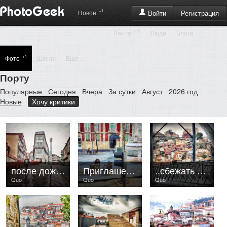
+1
Регистрация
Новое
Войти
+31
Лента
Люди
Блоги
+1
Фото
Школа
Еще ...
Порту
Популярные
Сегодня
Вчера
За сутки
Август
2026 год
Новые
Хочу критики
после дождя..
Приглашение к преферансу..
..сбежать из города
Quo
Quo
Quo