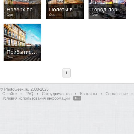
Наверх по улице, ведущей вниз..
Полеты во сне и наяву..
Город-портвейн..
Quo
Quo
Quo
Прибытие трамвая. Порту.
Quo
1
© PhotoGeek.ru, 2008-2025
О сайте
•
FAQ
•
Сотрудничество
•
Контакты
•
Соглашение
•
Условия использования информации
16+