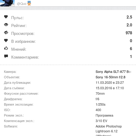
@Quo
2.5
Пульс:
2.0
Рейтинг:
978
Просмотров:
0
В избранном:
6
Мнений:
1
Комментариев:
Камера:
Sony Alpha SLT-A77 Body
Объектив:
Sony 16-50mm f/2.8
Дата публикации:
11.03.2020 в 23:27
Дата съёмки:
15.03.2016 в 17:10
Фокусное расстояние:
70mm
Диафрагма:
f/6
Время экспозиции:
1/250s
ISO:
400
Режим эксп.:
Программа
Компенсация эксп.:
3/10 EV
Software:
Adobe Photoshop
Lightroom 6.12
(Windows)