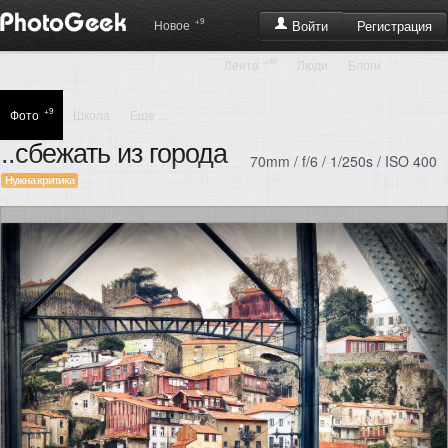
+9
Регистрация
Новое
Войти
+40
Лента
Люди
Блоги
+9
Фото
Школа
Еще ...
..сбежать из города
70mm / f/6 / 1/250s / ISO 400
Нужна критика