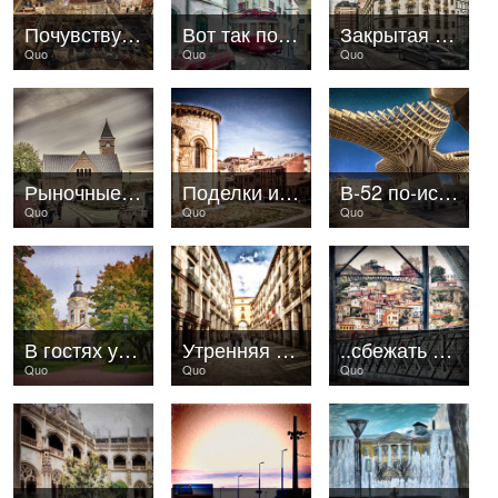
Почувствуй себя гулливером..
Вот так поворот..
Закрытая позиция..
Quo
Quo
Quo
Рыночные отношения
Поделки из камня
В-52 по-испански..
Quo
Quo
Quo
В гостях у Петра и Павла
Утренняя пустота у Plaza Major
..сбежать из города
Quo
Quo
Quo