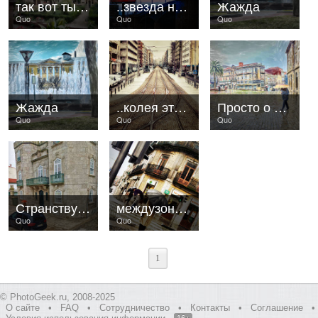
так вот ты какой, клуатр..
..звезда непутеводная
Жажда
Quo
Quo
Quo
Жажда
..колея эта только моя
Просто о мокром
Quo
Quo
Quo
Странствующий рыцарь
междузонтичное
Quo
Quo
1
© PhotoGeek.ru, 2008-2025
О сайте
•
FAQ
•
Сотрудничество
•
Контакты
•
Соглашение
•