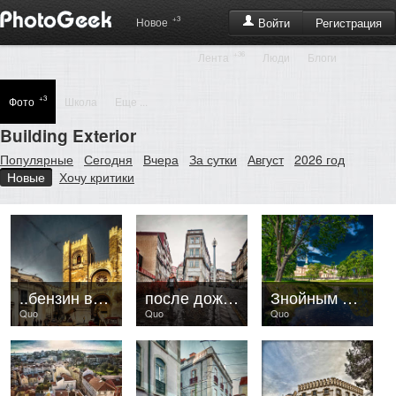
+3
Регистрация
Новое
Войти
+36
Лента
Люди
Блоги
+3
Фото
Школа
Еще ...
Building Exterior
Популярные
Сегодня
Вчера
За сутки
Август
2026 год
Новые
Хочу критики
..бензин ваш - идеи наши
после дождя..
Знойным летом у пруда..
Quo
Quo
Quo