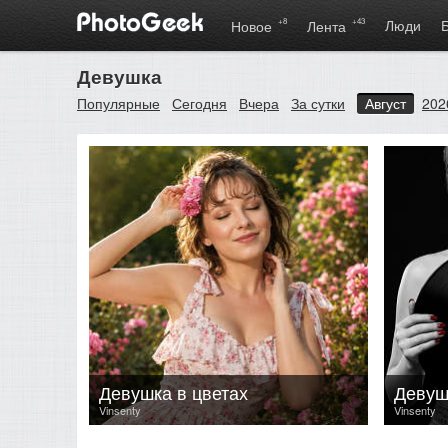
+8
+43
Люди
Новое
Лента
Девушка
Популярные
Сегодня
Вчера
За сутки
Август
202
Девушка в цветах
Девуш
Vinsenty
Vinsenty