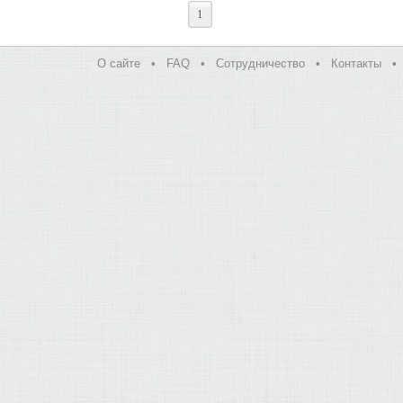
1
О сайте
•
FAQ
•
Сотрудничество
•
Контакты
•