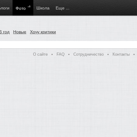
Блоги
+8
Школа
Еще ...
Фото
6 год
Новые
Хочу критики
О сайте
•
FAQ
•
Сотрудничество
•
Контакты
•