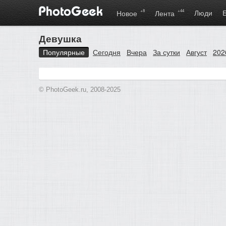
+8
+44
Люди
Новое
Лента
Девушка
Популярные
Сегодня
Вчера
За сутки
Август
202
© PhotoGeek.ru, 2008-2025