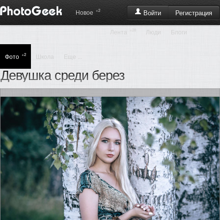
+2
Регистрация
Новое
Войти
+28
Лента
Люди
Блоги
+2
Фото
Школа
Еще ...
Девушка среди берез