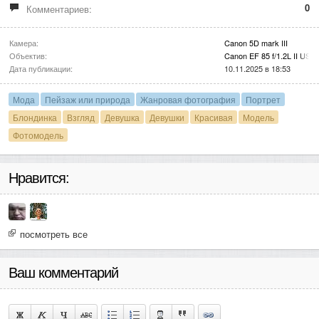
0
Комментариев:
Камера:
Canon 5D mark III
Объектив:
Canon EF 85 f/1.2L II USM
Дата публикации:
10.11.2025 в 18:53
Мода
Пейзаж или природа
Жанровая фотография
Портрет
Блондинка
Взгляд
Девушка
Девушки
Красивая
Модель
Фотомодель
Нравится:
посмотреть все
Ваш комментарий