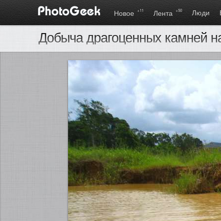
+11
+50
Люди
Новое
Лента
Добыча драгоценных камней на