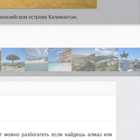
онезийском острове Калимантан.
т можно разбогатеть если найдешь алмаз или