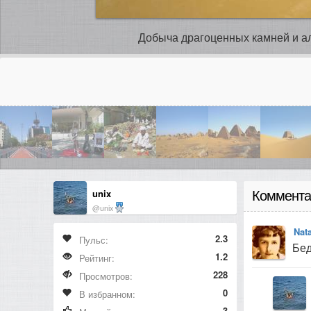
Добыча драгоценных камней и ал
unix
Коммента
@unix
Nat
2.3
Пульс:
Бед
1.2
Рейтинг:
228
Просмотров:
0
В избранном:
3