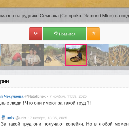
мазов на руднике Семпака (Cempaka Diamond Mine) на инд
Нравится
рии
ali Чекулаева
@Natalichek
• 7 ноября, 11:59, 2025
ные люди ! Что они имеют за такой труд ?!
unix
@unix
• 7 ноября, 13:35, 2025
За такой труд они получают копейки. Но в любой момен