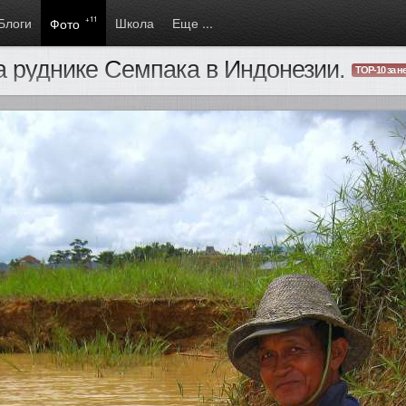
Блоги
+11
Школа
Еще ...
Фото
 руднике Семпака в Индонезии.
TOP-10 за не