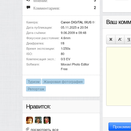
Мнений:
2
Комментариев:
Ваш комм
Камера:
Canon DIGITAL IXUS 860 IS
Дата публикации:
05.11.2025 в 20:54
Дата съёмки:
9.06.2009 в 09:48
Фокусное расстояние:
4.6mm
Диафрагма:
f/8
Время экспозиции:
1/250s
ISO:
80
Компенсация эксп.:
0/3 EV
Software:
Movavi Photo Editor
Free
Туризм
Жанровая фотография
Репортаж
Нравится:
посмотреть все