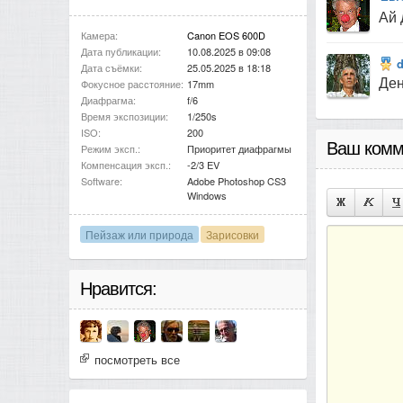
Ай 
Камера:
Canon EOS 600D
Дата публикации:
10.08.2025 в 09:08
Дата съёмки:
25.05.2025 в 18:18
Ден
Фокусное расстояние:
17mm
Диафрагма:
f/6
Время экспозиции:
1/250s
ISO:
200
Ваш комм
Режим эксп.:
Приоритет диафрагмы
Компенсация эксп.:
-2/3 EV
Software:
Adobe Photoshop CS3
Windows
Пейзаж или природа
Зарисовки
Нравится:
посмотреть все