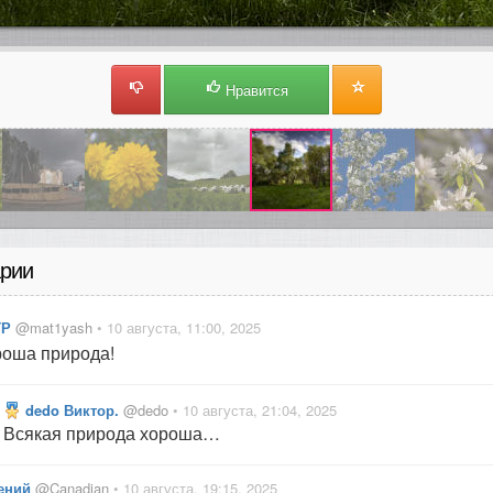
Нравится
рии
ТР
@mat1yash
• 10 августа, 11:00, 2025
оша природа!
dedo Виктор.
@dedo
• 10 августа, 21:04, 2025
Всякая природа хороша…
ений
@Canadian
• 10 августа, 19:15, 2025