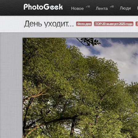
+10
+45
Люди
Новое
Лента
День уходит...
Фото дня
TOP-20 за август 2025 года