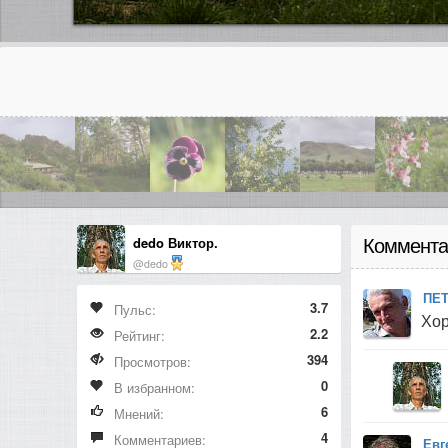
dedo Виктор.
Коммента
@dedo
ПЕ
3.7
Пульс:
Хор
2.2
Рейтинг:
394
Просмотров:
0
В избранном:
6
Мнений:
4
Комментариев:
Евг