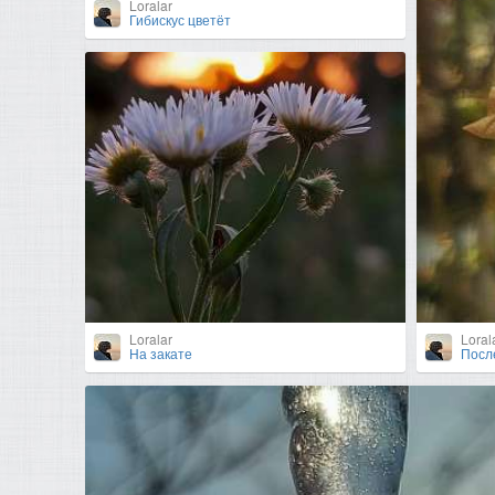
Loralar
Гибискус цветёт
Loralar
Loral
На закате
Посл