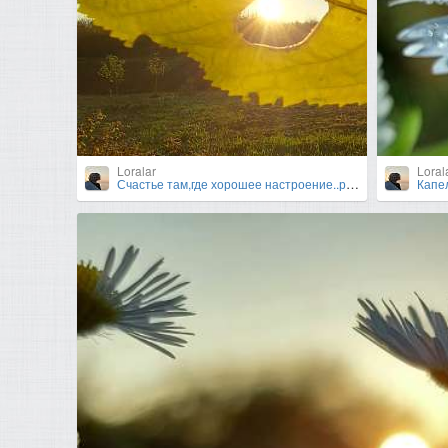
Loralar
Loral
Счастье там,где хорошее настроение..радуйтесь каждому светлому моменту жизни..!!!))
Капел