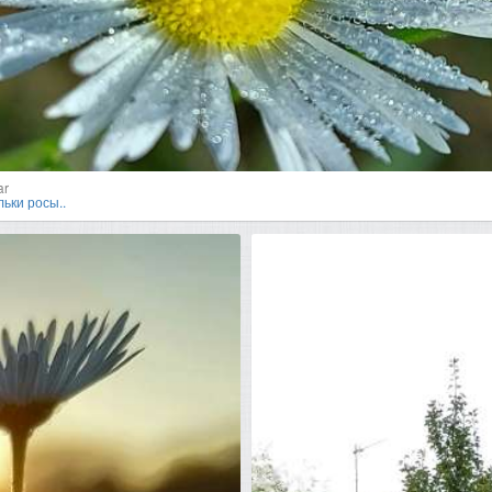
ar
ьки росы..