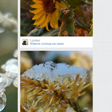
Loralar
Южное солнце,на закат