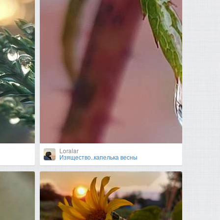
Loralar
Изящество..капелька весны