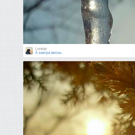
Loralar
А завтра весна..