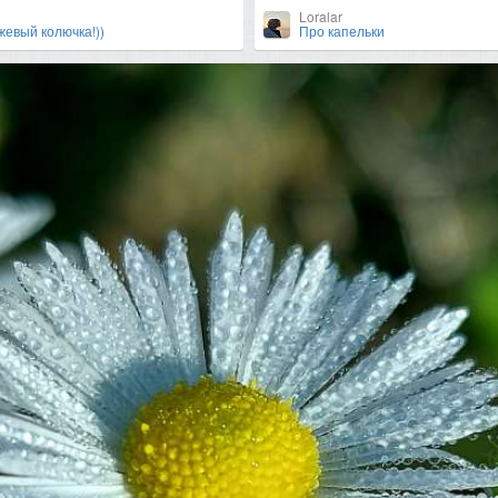
Loralar
жевый колючка!))
Про капельки