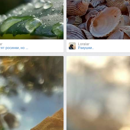
ar
Loralar
ят росинки, но ...
Ракушки..