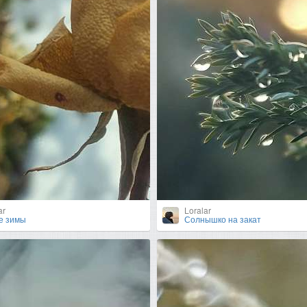
ar
Loralar
е зимы
Солнышко на закат