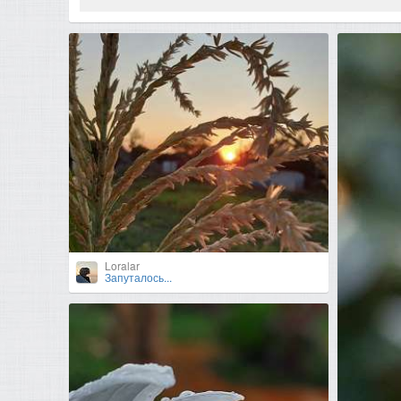
Loralar
Запуталось...