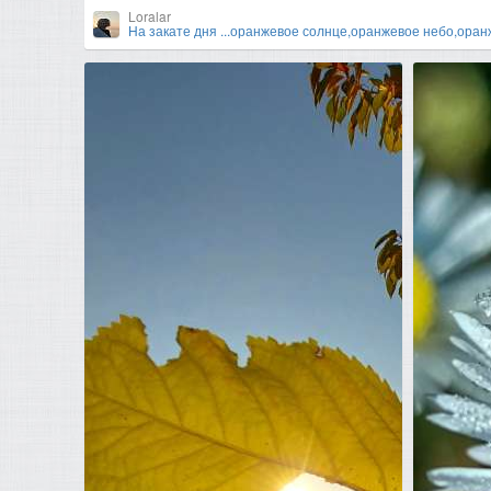
Loralar
На закате дня ...оранжевое солнце,оранжевое небо,оран