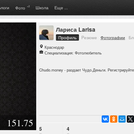
Блоги
+2
Школа
Еще ...
Фото
Лариса Larisa
Профиль
Pезюме
Фотографии
Бл
Краснодар
Специализация: Фотолюбитель
Chudo.money
- раздает Чудо.Деньги. Регистрируйт
151.75
5
4