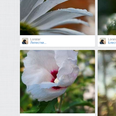
Loralar
Loral
Лепестки...
Блест