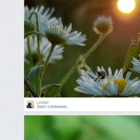
Loralar
Закат и ромашки..