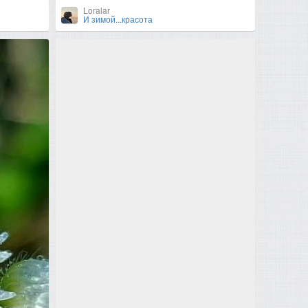
Loralar
И зимой...красота