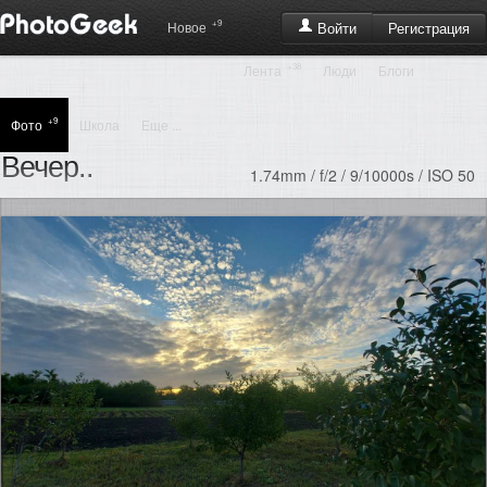
+9
Регистрация
Новое
Войти
+38
Лента
Люди
Блоги
+9
Фото
Школа
Еще ...
Вечер..
1.74mm / f/2 / 9/10000s / ISO 50