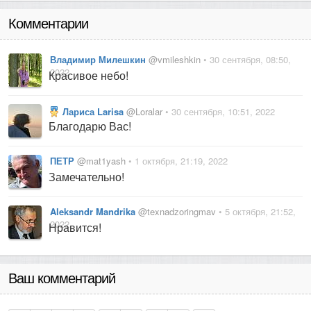
Комментарии
Владимир Милешкин
@vmileshkin
• 30 сентября, 08:50,
2022
Красивое небо!
Лариса Larisa
@Loralar
• 30 сентября, 10:51, 2022
Благодарю Вас!
ПЕТР
@mat1yash
• 1 октября, 21:19, 2022
Замечательно!
Aleksandr Mandrika
@texnadzoringmav
• 5 октября, 21:52,
2022
Нравится!
Ваш комментарий