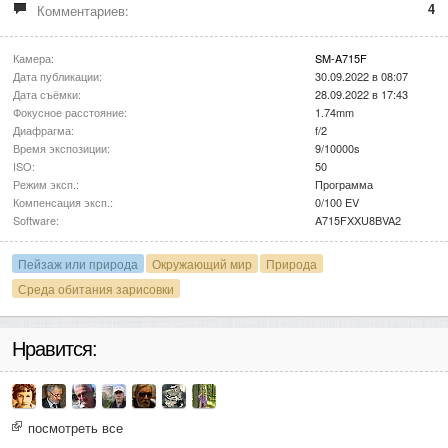
4
Комментариев:
Камера:
SM-A715F
Дата публикации:
30.09.2022 в 08:07
Дата съёмки:
28.09.2022 в 17:43
Фокусное расстояние:
1.74mm
Диафрагма:
f/2
Время экспозиции:
9/10000s
ISO:
50
Режим эксп.:
Программа
Компенсация эксп.:
0/100 EV
Software:
A715FXXU8BVA2
Пейзаж или природа
Окружающий мир
Природа
Среда обитания зарисовки
Нравится:
посмотреть все