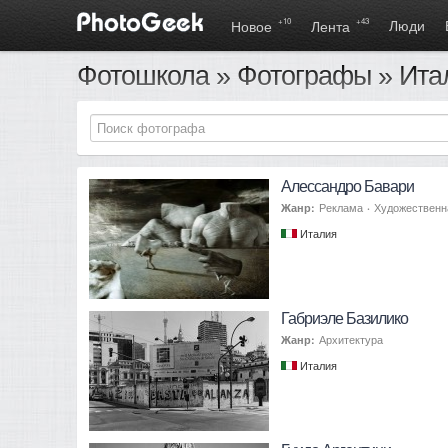
+10
+43
Люди
Новое
Лента
Фотошкола
»
Фотографы
» Ита
Алессандро Бавари
Жанр:
Реклама
·
Художественн
Италия
Габриэле Базилико
Жанр:
Архитектура
Италия