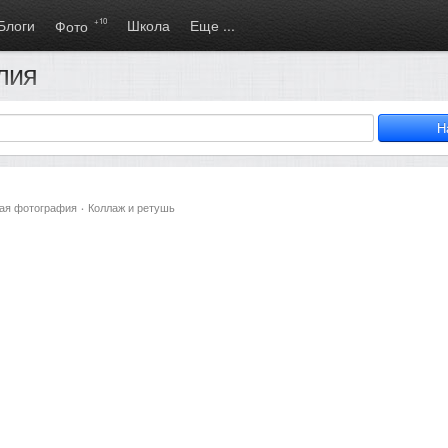
Блоги
+10
Школа
Еще ...
Фото
лия
ая фотография
·
Коллаж и ретушь