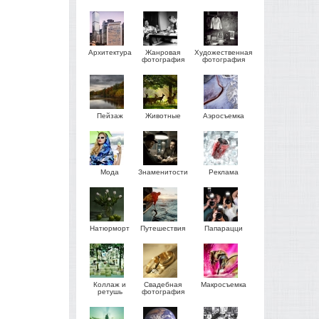
Архитектура
Жанровая
Художественная
фотография
фотография
Пейзаж
Животные
Аэросъемка
Мода
Знаменитости
Реклама
Натюрморт
Путешествия
Папарацци
Коллаж и
Свадебная
Макросъемка
ретушь
фотография