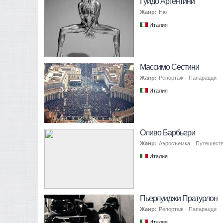
Гуидо Аргентини
Жанр:
Ню
Италия
Массимо Сестини
Жанр:
Репортаж
·
Папарацци
Италия
Оливо Барбьери
Жанр:
Аэросъемка
·
Путешест
Италия
Пьерлуиджи Пратурлон
Жанр:
Репортаж
·
Папарацци
Италия