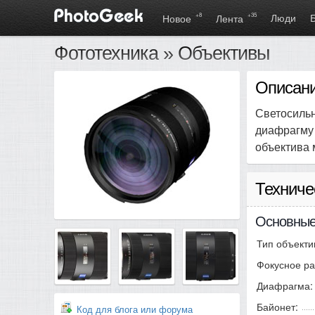
+8
+35
Люди
Новое
Лента
Фототехника
»
Объективы
Описани
Светосильн
диафрагму 
объектива 
Техниче
Основные
Тип объекти
Фокусное ра
Диафрагма:
Байонет:
Код для блога или форума