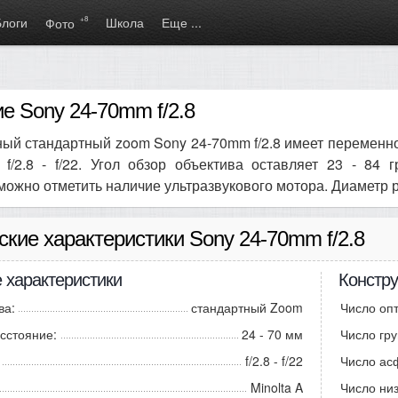
Блоги
+8
Школа
Еще ...
Фото
е Sony 24-70mm f/2.8
ый стандартный zoom Sony 24-70mm f/2.8 имеет переменн
f/2.8 - f/22. Угол обзор объектива оставляет 23 - 84 
можно отметить наличие ультразвукового мотора. Диаметр 
ские характеристики Sony 24-70mm f/2.8
 характеристики
Констру
ва:
стандартный Zoom
Число опт
сстояние:
24 - 70 мм
Число гру
f/2.8 - f/22
Число ас
Minolta A
Число ни