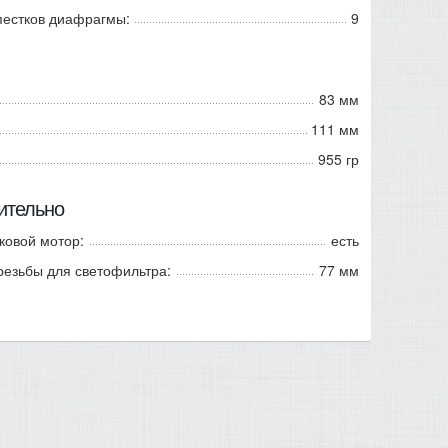
пестков диафрагмы:
9
83 мм
111 мм
955 гр
ительно
ковой мотор:
есть
резьбы для светофильтра:
77 мм