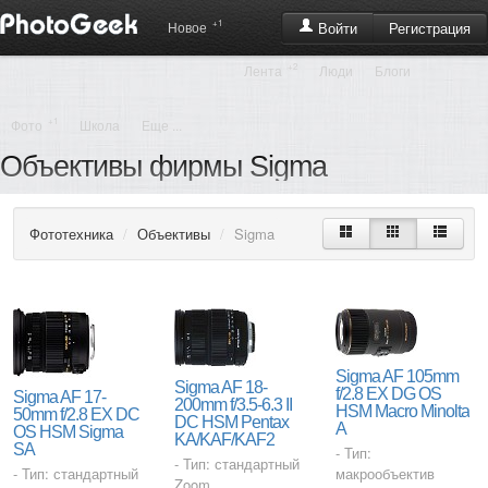
+1
Регистрация
Новое
Войти
+2
Лента
Люди
Блоги
+1
Фото
Школа
Еще ...
Объективы фирмы Sigma
Фототехника
/
Объективы
/
Sigma
Sigma AF 105mm
Sigma AF 18-
f/2.8 EX DG OS
Sigma AF 17-
200mm f/3.5-6.3 II
HSM Macro Minolta
50mm f/2.8 EX DC
DC HSM Pentax
A
OS HSM Sigma
KA/KAF/KAF2
SA
- Тип:
- Тип: стандартный
- Тип: стандартный
макрообъектив
Zoom