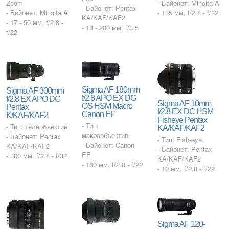
Zoom
- Байонет: Minolta A
- Байонет: Pentax
- Байонет: Minolta A
- 105 мм, f/2.8 - f/22
KA/KAF/KAF2
- 17 - 50 мм, f/2.8 -
- 18 - 200 мм, f/3.5
f/22
Sigma AF 180mm
Sigma AF 300mm
f/2.8 APO EX DG
f/2.8 EX APO DG
Sigma AF 10mm
OS HSM Macro
Pentax
f/2.8 EX DC HSM
Canon EF
K/KAF/KAF2
Fisheye Pentax
- Тип:
- Тип: телеобъектив
KA/KAF/KAF2
макрообъектив
- Байонет: Pentax
- Тип: Fish-eye
- Байонет: Canon
KA/KAF/KAF2
- Байонет: Pentax
EF
- 300 мм, f/2.8 - f/32
KA/KAF/KAF2
- 180 мм, f/2.8 - f/22
- 10 мм, f/2.8 - f/22
Sigma AF 120-