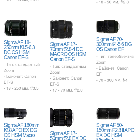
- 18 - 50 мм, f/2.8
Sigma AF 70-
Sigma AF 18-
Sigma AF 17-
300mm f/4-5.6 DG
250mm f/3.5-6.3
70mm f/2.8-4 DC
OS Canon EF
DC OS HSM
MACRO OS HSM
- Тип: телеобъектив
Canon EF-S
Canon EF-S
Zoom
- Тип: стандартный
- Тип: стандартный
- Байонет: Canon
Zoom
Zoom
EF
- Байонет: Canon
- Байонет: Canon
- 70 - 300 мм, f/4
EF-S
EF-S
- 18 - 250 мм, f/3.5
- 17 - 70 мм, f/2.8
Sigma AF 180mm
Sigma AF 50-
f/2.8 APO EX DG
150mm F2.8 II APO
Sigma AF 17-
OS HSM Macro
EX DC HSM
50mm f/2.8 EX DC