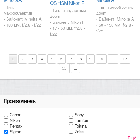
Minolta A
Minolta A
OS HSM Nikon F
- Тип:
- Тип: телеобъектив
- Тип: стандартный
макрообъектив
Zoom
Zoom
- Байонет: Minolta A
- Байонет: Minolta A
- Байонет: Nikon F
- 180 мм, f/2.8 - f/22
- 50 - 150 мм, f/2.8 -
- 17 - 50 мм, f/2.8 -
f/22
f/22
1
2
3
4
5
6
7
8
9
10
11
12
13
...
Производитель
Canon
Sony
Nikon
Tamron
Pentax
Tokina
Sigma
Zeiss
Ещё