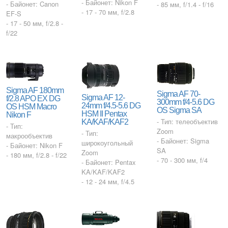
- Байонет: Nikon F
- Байонет: Canon
- 85 мм, f/1.4 - f/16
- 17 - 70 мм, f/2.8
EF-S
- 17 - 50 мм, f/2.8 -
f/22
Sigma AF 180mm
Sigma AF 70-
Sigma AF 12-
f/2.8 APO EX DG
300mm f/4-5.6 DG
24mm f/4.5-5.6 DG
OS HSM Macro
OS Sigma SA
HSM II Pentax
Nikon F
- Тип: телеобъектив
KA/KAF/KAF2
- Тип:
Zoom
- Тип:
макрообъектив
- Байонет: Sigma
широкоугольный
- Байонет: Nikon F
SA
Zoom
- 180 мм, f/2.8 - f/22
- 70 - 300 мм, f/4
- Байонет: Pentax
KA/KAF/KAF2
- 12 - 24 мм, f/4.5