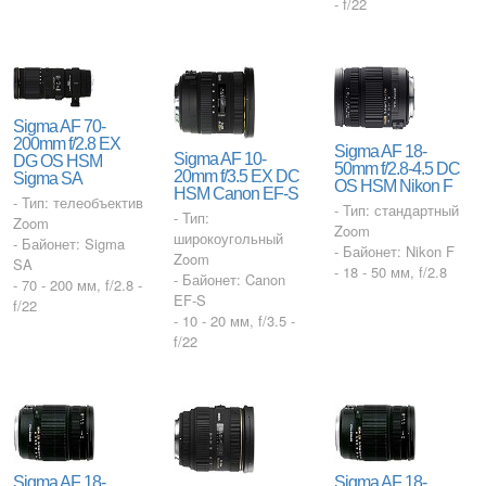
- f/22
Sigma AF 70-
200mm f/2.8 EX
Sigma AF 18-
Sigma AF 10-
DG OS HSM
50mm f/2.8-4.5 DC
20mm f/3.5 EX DC
Sigma SA
OS HSM Nikon F
HSM Canon EF-S
- Тип: телеобъектив
- Тип: стандартный
- Тип:
Zoom
Zoom
широкоугольный
- Байонет: Sigma
- Байонет: Nikon F
Zoom
SA
- 18 - 50 мм, f/2.8
- Байонет: Canon
- 70 - 200 мм, f/2.8 -
EF-S
f/22
- 10 - 20 мм, f/3.5 -
f/22
Sigma AF 18-
Sigma AF 18-