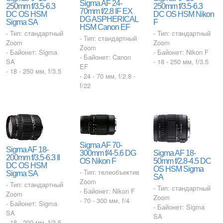
Sigma AF 24-
250mm f/3.5-6.3
250mm f/3.5-6.3
70mm f/2.8 IF EX
DC OS HSM
DC OS HSM Nikon
DG ASPHERICAL
Sigma SA
F
HSM Canon EF
- Тип: стандартный
- Тип: стандартный
- Тип: стандартный
Zoom
Zoom
Zoom
- Байонет: Sigma
- Байонет: Nikon F
- Байонет: Canon
SA
- 18 - 250 мм, f/3.5
EF
- 18 - 250 мм, f/3.5
- 24 - 70 мм, f/2.8 -
f/22
Sigma AF 70-
Sigma AF 18-
300mm f/4-5.6 DG
Sigma AF 18-
200mm f/3.5-6.3 II
OS Nikon F
50mm f/2.8-4.5 DC
DC OS HSM
OS HSM Sigma
- Тип: телеобъектив
Sigma SA
SA
Zoom
- Тип: стандартный
- Тип: стандартный
- Байонет: Nikon F
Zoom
Zoom
- 70 - 300 мм, f/4
- Байонет: Sigma
- Байонет: Sigma
SA
SA
- 18 - 200 мм, f/3.5