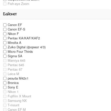
Fish-eye Zoom
Байонет
Canon EF
Canon EF-S
Nikon F
Pentax KA/KAF/KAF2
Minolta A
Zuiko Digital (формат 4/3)
Micro Four Thirds
Sigma SA
Mamiya 645
Pentax 645
Pentax 67
Leica M
резьба M42x1
Bronica
Sony E
Nikon 1
Fujifilm X Mount
Samsung NX
T-mount
Canon EF-M