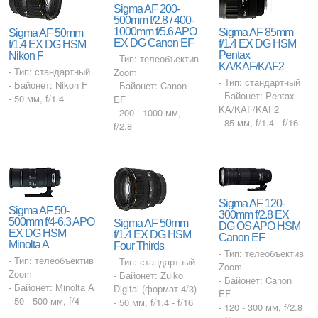
Sigma AF 200-
500mm f/2.8 / 400-
1000mm f/5.6 APO
Sigma AF 85mm
Sigma AF 50mm
EX DG Canon EF
f/1.4 EX DG HSM
f/1.4 EX DG HSM
Pentax
Nikon F
- Тип: телеобъектив
KA/KAF/KAF2
- Тип: стандартный
Zoom
- Тип: стандартный
- Байонет: Nikon F
- Байонет: Canon
- Байонет: Pentax
- 50 мм, f/1.4
EF
KA/KAF/KAF2
- 200 - 1000 мм,
- 85 мм, f/1.4 - f/16
f/2.8
Sigma AF 120-
Sigma AF 50-
300mm f/2.8 EX
500mm f/4-6.3 APO
Sigma AF 50mm
DG OS APO HSM
EX DG HSM
f/1.4 EX DG HSM
Canon EF
Minolta A
Four Thirds
- Тип: телеобъектив
- Тип: телеобъектив
- Тип: стандартный
Zoom
Zoom
- Байонет: Zuiko
- Байонет: Canon
- Байонет: Minolta A
Digital (формат 4/3)
EF
- 50 - 500 мм, f/4
- 50 мм, f/1.4 - f/16
- 120 - 300 мм, f/2.8