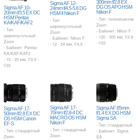
300mm f/2.8 EX
Sigma AF 12-
DG OS APO HSM
Sigma AF 10-
24mm f/4.5-5.6 DG
Nikon F
20mm f/3.5 EX DC
HSM II Nikon F
HSM Pentax
- Тип: телеобъектив
- Тип:
KA/KAF/KAF2
Zoom
широкоугольный
- Тип:
- Байонет: Nikon F
Zoom
широкоугольный
- 120 - 300 мм, f/2.8
- Байонет: Nikon F
Zoom
- f/22
- 12 - 24 мм, f/4.5
- Байонет: Pentax
KA/KAF/KAF2
- 10 - 20 мм, f/3.5 -
f/22
Sigma AF 17-
Sigma AF 85mm
Sigma AF 17-
70mm f/2.8-4 DC
f/1.4 EX DG HSM
50mm f/2.8 EX DC
MACRO OS HSM
Sigma SA
OS HSM Canon
Nikon F
EF-S
- Тип: стандартный
- Тип: стандартный
- Тип: стандартный
- Байонет: Sigma
Zoom
Zoom
SA