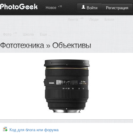
+10
Регистрация
Новое
Войти
+45
Лента
Люди
Блоги
+10
Фото
Школа
Еще ...
Фототехника
»
Объективы
Код для блога или форума