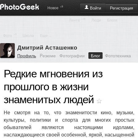
+9
Регистрация
Новое
Войти
+36
Лента
Люди
Блоги
+9
Фото
Школа
Еще ...
Дмитрий Асташенко
Профиль
Pезюме
Фотографии
Блог
Фототехника
Редкие мгновения из
прошлого в жизни
знаменитых людей
Не смотря на то, что знаменитости кино, музыки,
культуры, политики и спорта для многих простых
обывателей являются настоящими идолами,
наслаждающиеся своей особенной, яркой, насыщенной