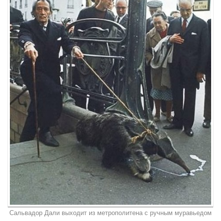
Сальвадор Дали выходит из метрополитена с ручным муравьедом