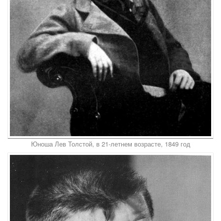
Юноша Лев Толстой, в 21-летнем возрасте, 1849 год