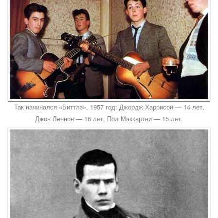
Так начинался «Биттлз», 1957 год: Джордж Харрисон — 14 лет,
Джон Леннон — 16 лет, Пол Маккартни — 15 лет.