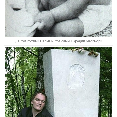
Да, тот пухлый мальчик, тот самый Фредди Меркьюри