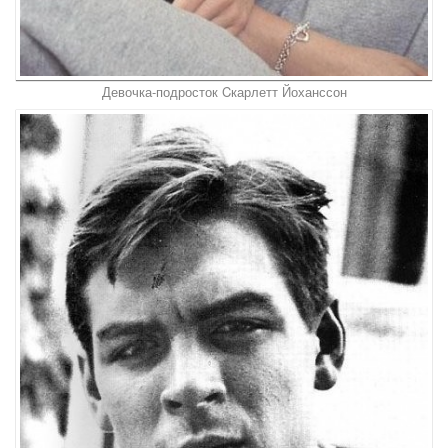
Девочка-подросток Cкарлетт Йоханссон