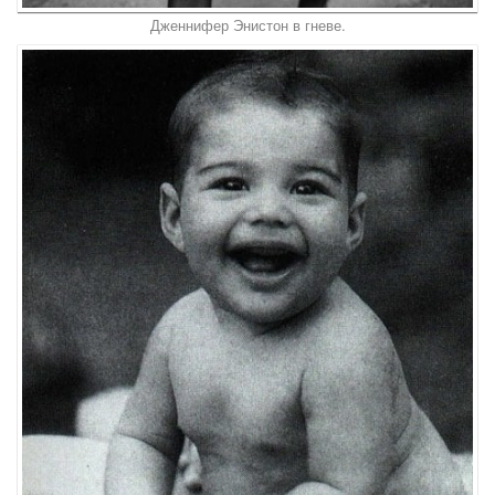
Дженнифер Энистон в гневе.