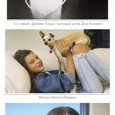
Тот самый «Джеймс Бонд», молодой актёр Шон Коннери
Милаха Милла Йовович