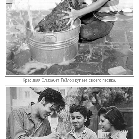
Красивая Элизабет Тейлор купает своего пёсика.