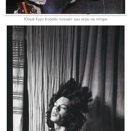
Юный Курт Кобейн познаёт азы игры на гитаре