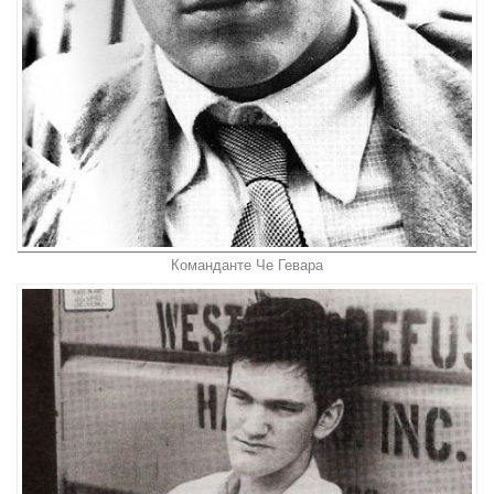
Команданте Че Гевара