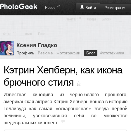
+2
Регистрация
Новое
Войти
+11
Лента
Люди
Блоги
+2
Фото
Школа
Еще ...
Ксения Гладко
Профиль
Pезюме
Фотографии
Блог
Фототехника
Кэтрин Хепберн, как икона
брючного стиля
Известная кинодива из чёрно-белого прошлого,
американская актриса Кэтрин Хепберн вошла в историю
Голливуда как самая «оскароносная» звезда первой
величины, увековечившая себя во множестве
шедевральных кинолент.