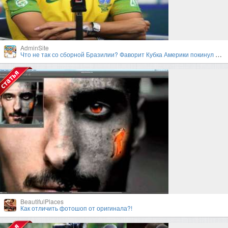
AdminSite
Что не так со сборной Бразилии? Фаворит Кубка Америки покинул турнир в первом раунде плей-офф
BeautifulPlaces
Как отличить фотошоп от оригинала?!