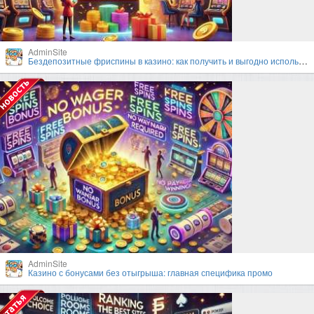
AdminSite
Бездепозитные фриспины в казино: как получить и выгодно использовать?
AdminSite
Казино с бонусами без отыгрыша: главная специфика промо