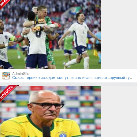
AdminSite
Сквозь тернии к звездам: смогут ли англичане выиграть крупный турнир под руководством Гарета Саутгейта?