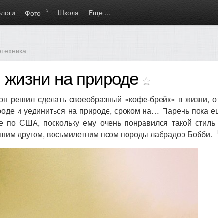
Блоги
+3
Школа
Еще ...
Фото
отехника
и жизни на природе
н решил сделать своеобразный «кофе-брейк» в жизни, о
оде и уединиться на природе, сроком на… Парень пока е
ие по США, поскольку ему очень понравился такой стиль
учшим другом, восьмилетним псом породы лабрадор Бобби.