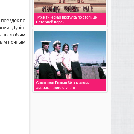
Туристическая прогулка по столице
 поездок по
Северной Кореи
ании. Дуэйн
ть по любым
нным ночным
Советская России 60-х глазами
американского студента