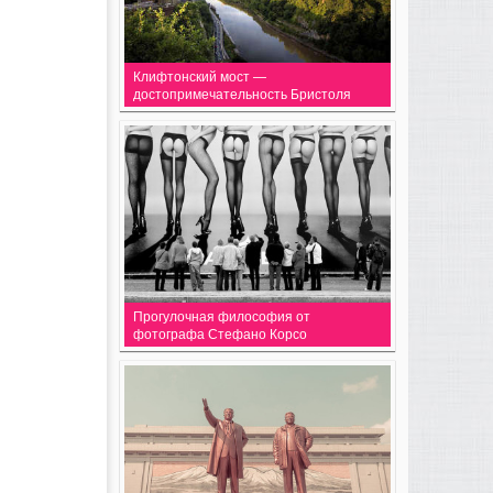
Клифтонский мост —
достопримечательность Бристоля
Прогулочная философия от
фотографа Стефано Корсо