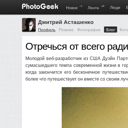
+3
+36
Люди
Новое
Лента
Дмитрий Асташенко
Профиль
Pезюме
Фотографии
Блог
Фот
Отречься от всего рад
Молодой веб-разработчик из США Дуэйн Парто
сумасшедшего темпа современной жизни в гор
когда закончится его бесконечное путешеств
более что путешествует он вместе со своим л