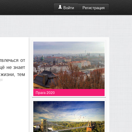
Регистрация
Войти
твлечься от
щё не знает
 жизни, тем
Прага 2020