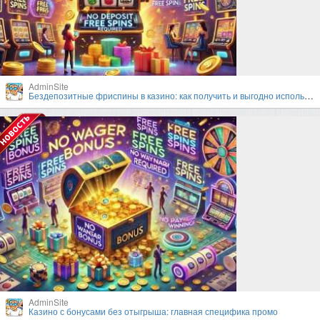
AdminSite
Бездепозитные фриспины в казино: как получить и выгодно использовать?
AdminSite
Казино с бонусами без отыгрыша: главная специфика промо