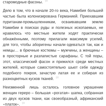
старомодные фасоны.
Дело в том, что в начале 20-го века, Намибия большей
частью была колонизирована Германией. Приехавшим
пуританам-промышленникам, осваивавшим землю
Намибии в поисках руды и полезных ископаемых, не
нравилось что местные жители ходят практически
обнажёнными, поэтому прилагали максимум усилий,
для того, чтобы аборигены начали одеваться так, как и
немцы… в брючные костюмы – мужчины, а женщины –
в просторные и разлапистые сарафаны. С той поры,
этот, классический фасон и прижился среди местных
жителей, которые самостоятельно шьют себе одежду
подобного покроя, зачастую латая ее и собирая из
разноцветных кусков тканей.
Неизменной лишь осталось головное украшение
женщин гереро – большая «рогатая» шапка, собранная
из двух кусков ткани, как своеобразный, африканский
«платок».