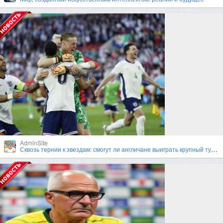
AdminSite
Сквозь тернии к звездам: смогут ли англичане выиграть крупный турнир под руководством Гарета Саутгейта?