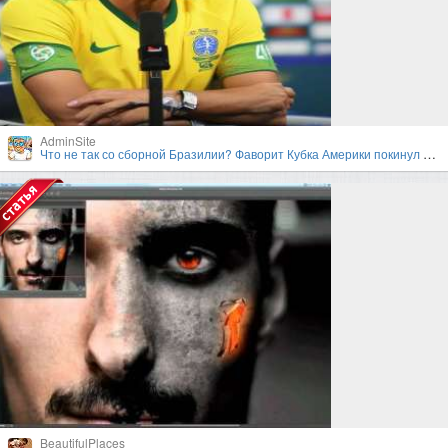
AdminSite
Что не так со сборной Бразилии? Фаворит Кубка Америки покинул турнир в первом раунде плей-офф
BeautifulPlaces