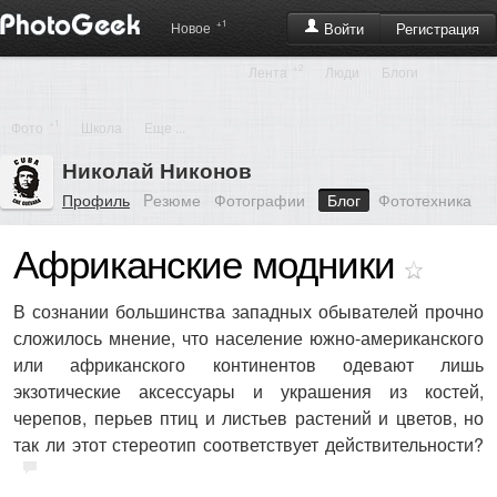
+1
Регистрация
Новое
Войти
+2
Лента
Люди
Блоги
+1
Фото
Школа
Еще ...
Николай Никонов
Профиль
Pезюме
Фотографии
Блог
Фототехника
Африканские модники
В сознании большинства западных обывателей прочно
сложилось мнение, что население южно-американского
или африканского континентов одевают лишь
экзотические аксессуары и украшения из костей,
черепов, перьев птиц и листьев растений и цветов, но
так ли этот стереотип соответствует действительности?