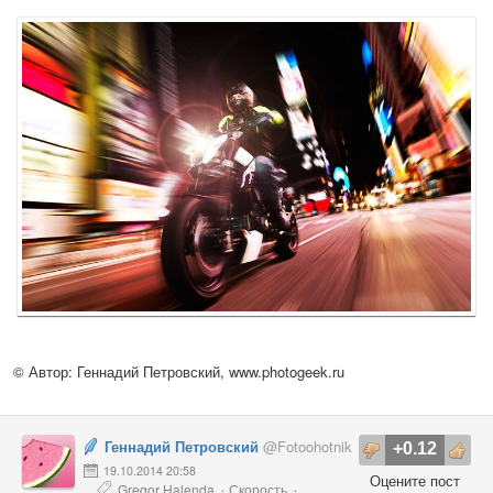
© Автор: Геннадий Петровский,
www.photogeek.ru
Геннадий Петровский
@Fotoohotnik
+0.12
19.10.2014 20:58
Оцените пост
Gregor Halenda
Скорость
·
·