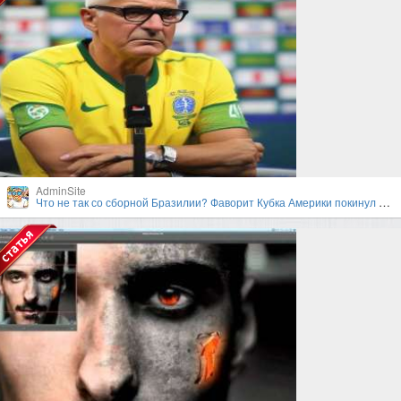
AdminSite
Что не так со сборной Бразилии? Фаворит Кубка Америки покинул турнир в первом раунде плей-офф