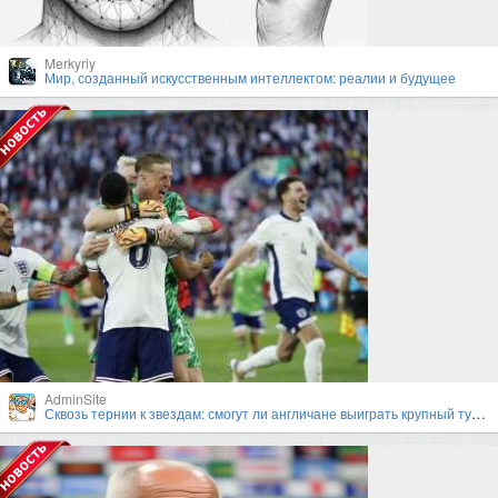
Merkyriy
Мир, созданный искусственным интеллектом: реалии и будущее
AdminSite
Сквозь тернии к звездам: смогут ли англичане выиграть крупный турнир под руководством Гарета Саутгейта?