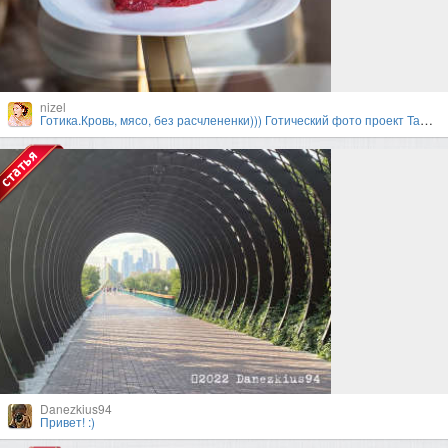
nizel
Готика.Кровь, мясо, без расчлененки))) Готический фото проект Тамары Нижельской и Валерии
Danezkius94
Привет! :)