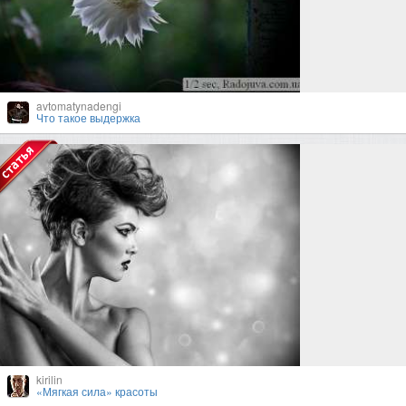
avtomatynadengi
Что такое выдержка
kirilin
«Мягкая сила» красоты