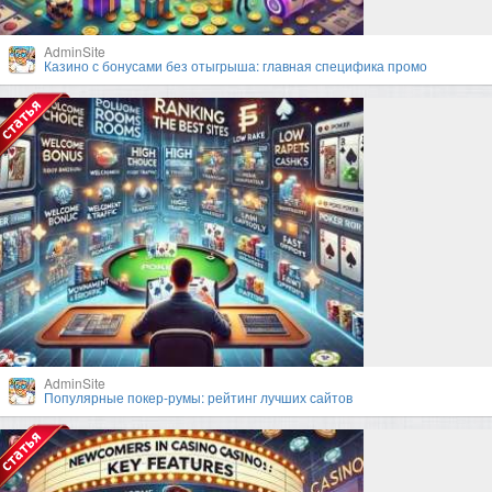
AdminSite
Казино с бонусами без отыгрыша: главная специфика промо
AdminSite
Популярные покер-румы: рейтинг лучших сайтов