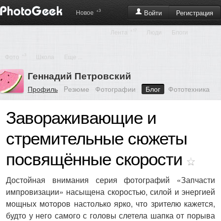
+3
Регистрация
Новое
Войти
+17
Лента
Люди
Блоги
+3
Фото
Школа
Еще ...
Геннадий Петровский
Профиль
Pезюме
Фотографии
Блог
Фототехника
Завораживающие и
стремительные сюжеты
посвящённые скорости
Достойная внимания серия фотографий «Запчасти
импровизации» насыщена скоростью, силой и энергией
мощных моторов настолько ярко, что зрителю кажется,
будто у него самого с головы слетела шапка от порыва